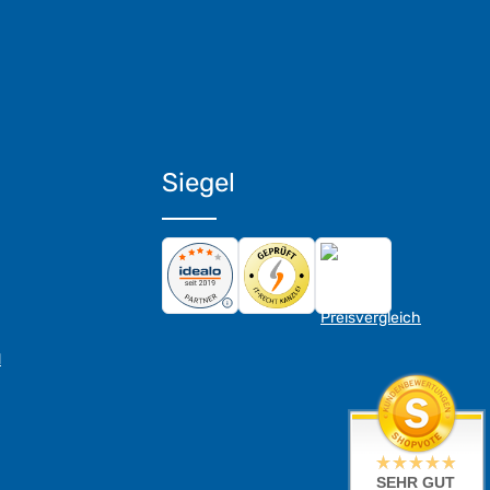
Siegel
d
SEHR GUT