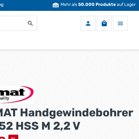
ng
Mehr als
50.000 Produkte
auf Lager
Warenkorb enth
AT Handgewindebohrer
52 HSS M 2,2 V
s: