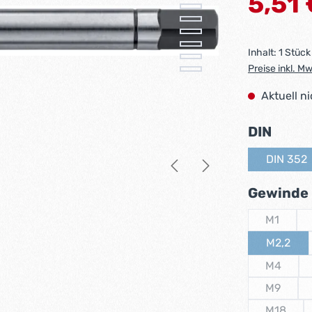
5,51 
Inhalt:
1 Stück
Preise inkl. M
Aktuell n
ausw
DIN
DIN 352
(Diese
Gewinde
M1
(Diese Op
M2,2
(Diese O
M4
(Diese Op
M9
(Diese Op
M18