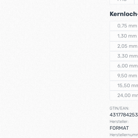
(Diese O
Kernloch
0,75 mm
(Diese
1,30 mm
(Diese
2,05 mm
(Dies
3,30 mm
(Dies
6,00 mm
(Dies
9,50 mm
(Diese
15,50 m
(Dies
24,00 m
(Dies
GTIN/EAN:
431778425
Hersteller:
FORMAT
Herstellernum