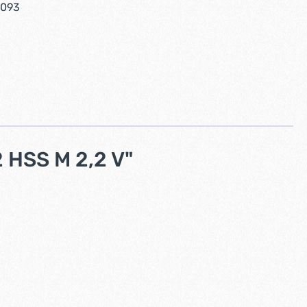
3093
HSS M 2,2 V"