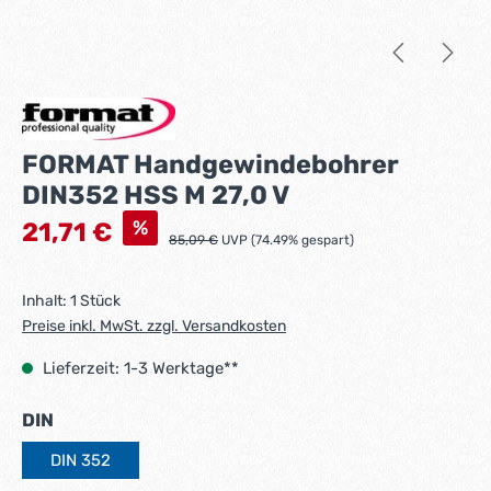
FORMAT Handgewindebohrer
DIN352 HSS M 27,0 V
Verkaufspreis:
%
21,71 €
Regulärer Preis:
85,09 €
UVP (74.49% gespart)
Inhalt:
1 Stück
Preise inkl. MwSt. zzgl. Versandkosten
Lieferzeit: 1-3 Werktage**
auswählen
DIN
DIN 352