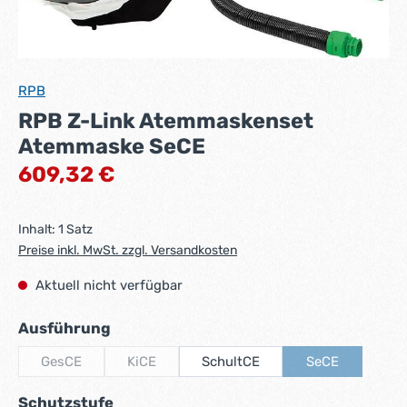
RPB
RPB Z-Link Atemmaskenset
Atemmaske SeCE
Regulärer Preis:
609,32 €
Inhalt:
1 Satz
Preise inkl. MwSt. zzgl. Versandkosten
Aktuell nicht verfügbar
auswählen
Ausführung
GesCE
KiCE
SchultCE
SeCE
(Diese Option ist zurzeit nicht verfügbar.)
(Diese Option ist zurzeit nicht verfügbar.)
(Diese Option is
auswählen
Schutzstufe