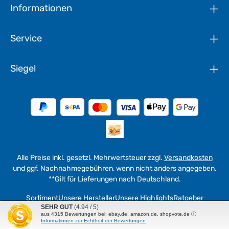
Informationen
Service
Siegel
Alle Preise inkl. gesetzl. Mehrwertsteuer zzgl.
Versandkosten
und ggf. Nachnahmegebühren, wenn nicht anders angegeben.
**Gilt für Lieferungen nach Deutschland.
Sortiment
Unsere Hersteller
Unsere Highlights
Ratgeber
SEHR GUT
(4.94 / 5)
aus
4315
Bewertungen bei: ebay.de, amazon.de, shopvote.de ⓘ
© 2026 werkzeuge4u - with
by
WEMAG in Fulda
Informationen zur Echtheit der Bewertungen