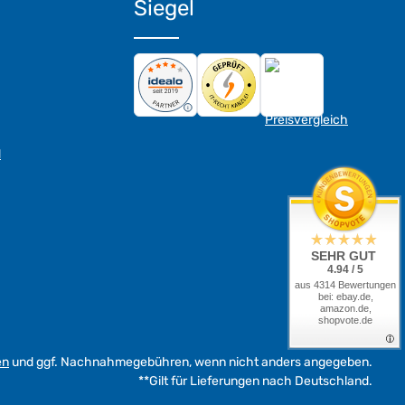
Siegel
d
SEHR GUT
4.94 / 5
aus 4314 Bewertungen
bei: ebay.de,
amazon.de,
shopvote.de
en
und ggf. Nachnahmegebühren, wenn nicht anders angegeben.
**Gilt für Lieferungen nach Deutschland.