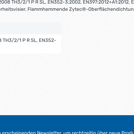
008 TH3/2/1 P R SL, EN352-3:2002, EN397:2012+A1:2012, 
erheitsvisier, Flammhemmende Zytec®-Oberflächendichtu
 TH3/2/1 P R SL, EN352-
g erscheinenden Newsletter, um rechtzeitig über neue Prod