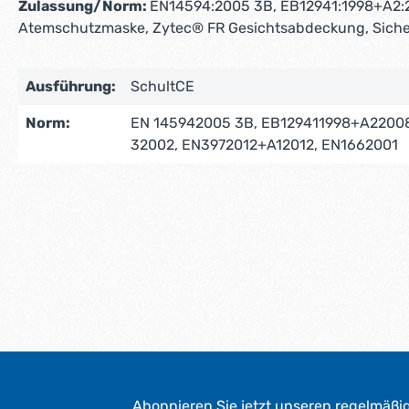
Zulassung/Norm:
EN14594:2005 3B, EB12941:1998+A2:2
Atemschutzmaske, Zytec® FR Gesichtsabdeckung, Sich
Ausführung:
SchultCE
Norm:
EN 145942005 3B, EB129411998+A22008
32002, EN3972012+A12012, EN1662001
Abonnieren Sie jetzt unseren regelmäßi