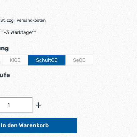
wSt. zzgl. Versandkosten
: 1-3 Werktage**
auswählen
ung
KiCE
SchultCE
SeCE
Option ist zurzeit nicht verfügbar.)
(Diese Option ist zurzeit nicht verfügbar.)
(Diese Option ist zurzeit nicht
auswählen
ufe
Anzahl: Gib den gewünschten Wert ein od
In den Warenkorb