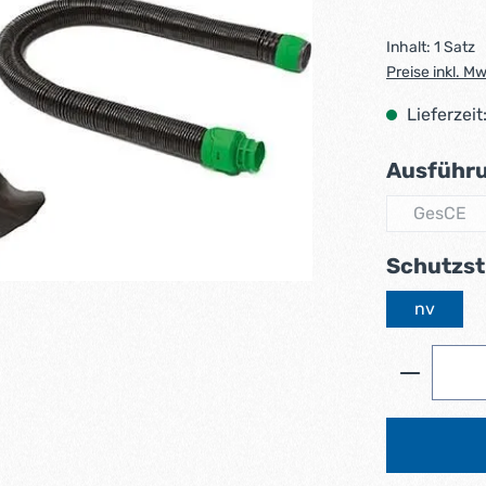
Inhalt:
1 Satz
Preise inkl. M
Lieferzeit
Ausführ
GesCE
(Diese 
Schutzst
nv
Produkt 