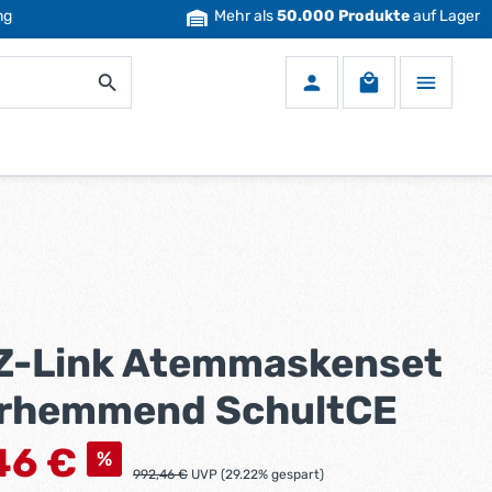
ng
Mehr als
50.000 Produkte
auf Lager
Warenkorb enth
Z-Link Atemmaskenset
rhemmend SchultCE
s:
46 €
%
Regulärer Preis:
992,46 €
UVP (29.22% gespart)