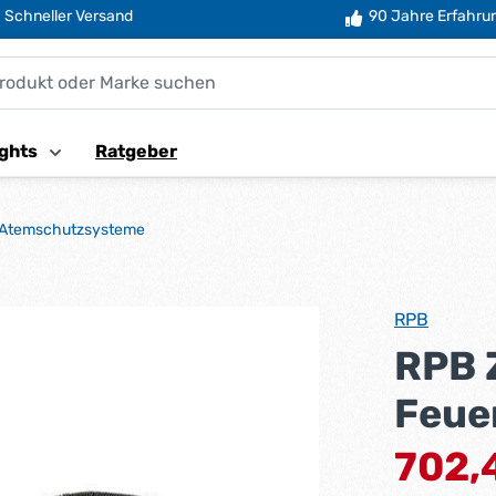
Schneller Versand
90 Jahre Erfahru
ghts
Ratgeber
Atemschutzsysteme
RPB
RPB 
Feue
Verkaufsprei
702,