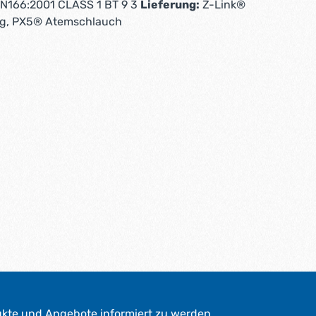
EN166:2001 CLASS 1 BT 9 3
Lieferung:
Z-Link®
ng, PX5® Atemschlauch
ukte und Angebote informiert zu werden.