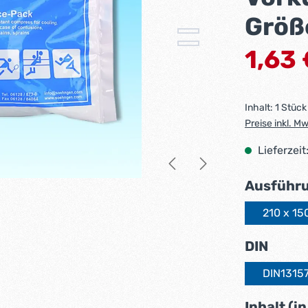
Größ
Verkaufsprei
1,63
Inhalt:
1 Stück
Preise inkl. M
Lieferzeit
Ausführ
210 x 1
ausw
DIN
DIN13157
Inhalt (