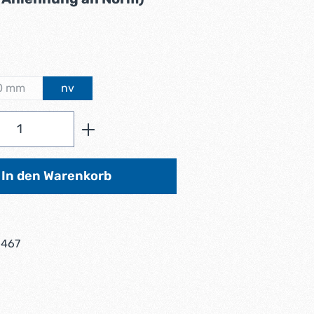
wählen
50 mm
nv
iese Option ist zurzeit nicht verfügbar.)
Anzahl: Gib den gewünschten Wert ein od
In den Warenkorb
1467