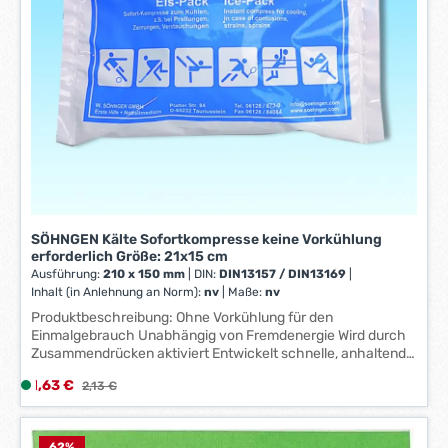
unverletzter Haut einzeln, 2 x Dreiecktuch V SO RD, 1 x
1
Handschuh-Set mit 4 Stück Vinyl groß, 1 x Kälte-
-
Sofortkompresse klein ab 200 cm², 1 x Erste Hilfe-
3
Kleiderschere 19 cm kniegebogen st-st, 1 x Anleitung Erste-
Hilfe SO Sofortmaßnahmen am Unfallort.
W
e
r
k
t
a
g
e
SÖHNGEN Kälte Sofortkompresse keine Vorkühlung
*
erforderlich Größe: 21x15 cm
*
Ausführung:
210 x 150 mm
|
DIN:
DIN13157 / DIN13169
|
Inhalt (in Anlehnung an Norm):
nv
|
Maße:
nv
Produktbeschreibung: Ohne Vorkühlung für den
Einmalgebrauch Unabhängig von Fremdenergie Wird durch
Zusammendrücken aktiviert Entwickelt schnelle, anhaltende
Intensivkälte
Verkaufspreis:
1,63 €
L
Regulärer Preis:
2,13 €
i
e
62
%