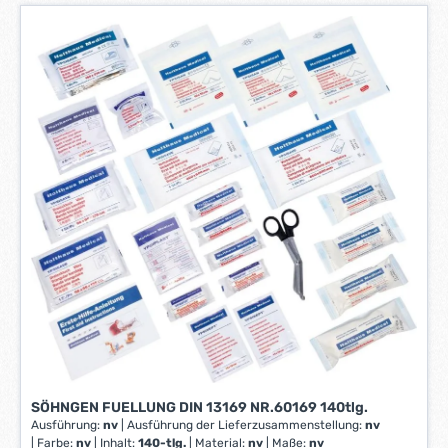
Produkttypbezeichnung: Verbandbuch Erste Hilfe
e
f
e
r
z
e
i
t
:
1
-
3
W
e
r
k
t
a
g
SÖHNGEN FUELLUNG DIN 13169 NR.60169 140tlg.
e
Ausführung:
nv
|
Ausführung der Lieferzusammenstellung:
nv
*
|
Farbe:
nv
|
Inhalt:
140-tlg.
|
Material:
nv
|
Maße:
nv