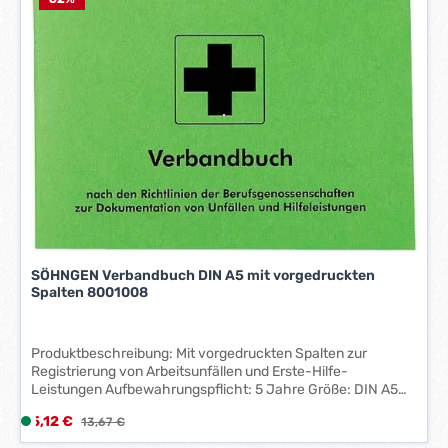
f
e
r
z
e
i
t
:
1
-
3
W
e
r
SÖHNGEN Verbandbuch DIN A5 mit vorgedruckten
Spalten 8001008
k
t
a
Produktbeschreibung: Mit vorgedruckten Spalten zur
g
Registrierung von Arbeitsunfällen und Erste-Hilfe-
e
Leistungen Aufbewahrungspflicht: 5 Jahre Größe: DIN A5
*
Technische Daten: Maße BxTxH: DIN A 5 Hersteller:
Verkaufspreis:
*
5,12 €
L
Regulärer Preis:
13,67 €
SOEHNGEN Papierformat: DIN A5 quer
i
Produkttypbezeichnung: Erste Hilfe Werbliche