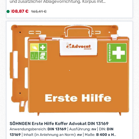
und zusätzlicher Ablagevorrichtung. Korpus mit
abgerundeten Ecken und Kanten. Mit klappbarem Tableau
Verkaufspreis:
108,87 €
L
Regulärer Preis:
165,41 €
zum Ablegen von Kleinteilen. 20 Jahre Haltbarkeit der
i
sterilen Verbandstoffe ab Herstellungsdatum bei
unbeschädigter Verpackung.
e
f
e
r
z
e
i
t
:
1
-
3
W
e
r
k
SÖHNGEN Erste Hilfe Koffer Advokat DIN 13169
t
Anwendungsbereich:
DIN 13169
|
Ausführung:
nv
|
DIN:
DIN
a
13169
|
Inhalt (in Anlehnung an Norm):
nv
|
Maße:
B 400 x H