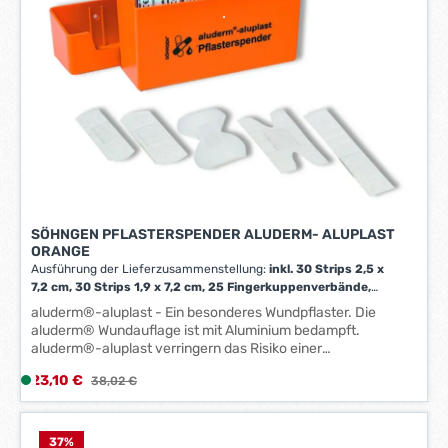
SÖHNGEN PFLASTERSPENDER ALUDERM- ALUPLAST
ORANGE
Ausführung der Lieferzusammenstellung:
inkl. 30 Strips 2,5 x
7,2 cm, 30 Strips 1,9 x 7,2 cm, 25 Fingerkuppenverbände,
20 Fingerverbände 2 x 12 cm, 10 Fingergelenkverbände,
aluderm®-aluplast - Ein besonderes Wundpflaster. Die
Miniblock Notfallversorgungsnachweis, Spender mit
aluderm® Wundauflage ist mit Aluminium bedampft.
Wandhalterung, Befestigungssatz
|
Inhalt:
115 stk
aluderm®-aluplast verringern das Risiko einer
Wundverklebung, fasert nicht, ist stark saugend,
Verkaufspreis:
23,10 €
L
Regulärer Preis:
38,02 €
atmungsaktiv, fördert Hautbildung und Heilung.
i
Gebräuchliche Wundpflaster fallen nicht in die Rubrik sterile
Verbandstoffe. Die Verwendbarkeit ist hier, insbesondere
e
hinsichtlich der Klebekraft, abhängig von der
f
37
%