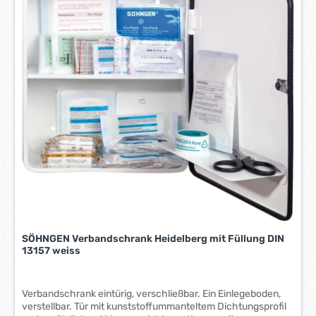
e
r
z
e
i
t
:
1
-
3
W
e
r
k
t
a
SÖHNGEN Verbandschrank Heidelberg mit Füllung DIN
g
13157 weiss
e
*
*
Verbandschrank eintürig, verschließbar. Ein Einlegeboden,
verstellbar. Tür mit kunststoffummanteltem Dichtungsprofil