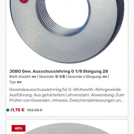
1
-
3
W
e
r
k
t
a
g
e
JOBO Gew. Ausschusslehring G 1/8 Steigung 28
*
Blatt Anzahl:
nv
|
Gewinde:
G 1/8
|
Gewinde x Steigung:
nv
|
*
Typ:
nv
Gewindeausschusslehrring für G-Whitworth-Rohrgewinde
Ausführung: Aus gehärtetem Lehrenstahl. Anwendung: Zum
Prüfen von Gewinden. Hinweis: Zwischenabmessungen und
andere Toleranzen auf Anfrage lieferbar. Hersteller: Johs.
Verkaufspreis:
51,75 €
L
Regulärer Preis:
103,05 €
Boss GmbH & Co. KG, Johannes-Boss-Straße 9, 72461
i
Albstadt, DE, +49743290870, contact@johs-boss.de
e
f
40
%