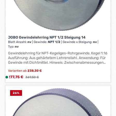
e
r
k
t
a
g
e
JOBO Gewindelehrring NPT 1/2 Steigung 14
*
Blatt Anzahl:
nv
|
Gewinde:
NPT 1/2
|
Gewinde x Steigung:
nv
|
*
Typ:
nv
Gewindelehrring für NPT-Kegeliges-Rohrgewinde, Kegel 1:16
Ausführung: Aus gehärtetem Lehrenstahl. Anwendung: Für
Gewinde mit Dichtmittel. Hinweis: Zwischenabmessungen
und andere Toleranzen auf Anfrage lieferbar. Hersteller:
Varianten ab
238,30 €
Johs. Boss GmbH & Co. KG, Johannes-Boss-Straße 9, 72461
Albstadt, DE, +49743290870, contact@johs-boss.de
Verkaufspreis:
277,75 €
L
Regulärer Preis:
369,50 €
i
e
f
26
%
e
r
z
e