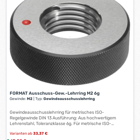
e
r
z
e
i
t
:
1
-
3
W
e
r
k
t
FORMAT Ausschuss-Gew.-Lehrring M2 6g
Gewinde:
M2
|
Typ:
Gewindeausschusslehrring
a
g
Gewindeausschusslehrring für metrisches ISO-
e
Regelgewinde DIN 13 Ausführung: Aus hochwertigem
*
Lehrenstahl, Toleranzklasse 6g. Für metrische ISO-
*
Regelgewinde DIN 13. Anwendung: Zum Prüfen von
Varianten ab
33,37 €
Gewinden. Hinweis: Um vorzeitiges Ausbrechen des