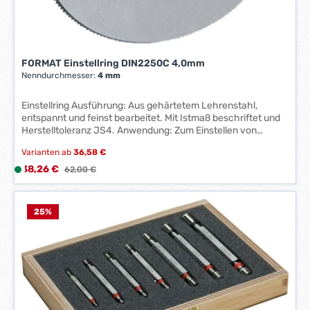
k
t
a
g
FORMAT Einstellring DIN2250C 4,0mm
e
Nenndurchmesser:
4 mm
*
*
Einstellring Ausführung: Aus gehärtetem Lehrenstahl,
entspannt und feinst bearbeitet. Mit Istmaß beschriftet und
Herstelltoleranz JS4. Anwendung: Zum Einstellen von
Innenmessgeräten. Hersteller: Einkaufsbüro Deutscher
Varianten ab
36,58 €
Eisenhändler GmbH, EDE Platz 1, 42389 Wuppertal, DE,
+4920260960, webkontakt@ede.de
Verkaufspreis:
38,26 €
L
Regulärer Preis:
62,00 €
i
e
f
25
%
e
r
z
e
i
t