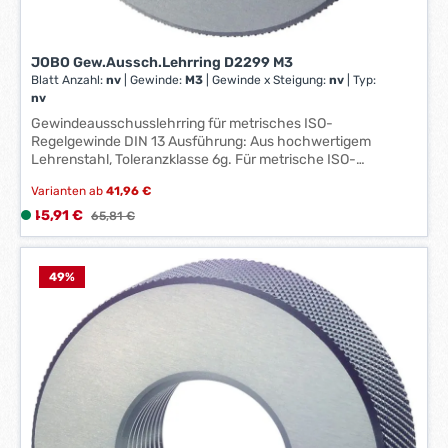
a
g
e
JOBO Gew.Aussch.Lehrring D2299 M3
*
Blatt Anzahl:
nv
|
Gewinde:
M3
|
Gewinde x Steigung:
nv
|
Typ:
*
nv
Gewindeausschusslehrring für metrisches ISO-
Regelgewinde DIN 13 Ausführung: Aus hochwertigem
Lehrenstahl, Toleranzklasse 6g. Für metrische ISO-
Regelgewinde DIN 13. Anwendung: Zum Prüfen von
Varianten ab
41,96 €
Gewinden. Hinweis: Um vorzeitiges Ausbrechen des
Gewindeganges zu verhindern, ist der erste Gewindegang
Verkaufspreis:
45,91 €
L
Regulärer Preis:
65,81 €
angeschliffen und entfernt groben Schmutz.
i
Zwischenabmessungen und andere Toleranzen auf Anfrage
e
lieferbar. Hersteller: Johs. Boss GmbH & Co. KG, Johannes-
f
49
%
Boss-Straße 9, 72461 Albstadt, DE, +49743290870,
e
contact@johs-boss.de
r
z
e
i
t
:
1