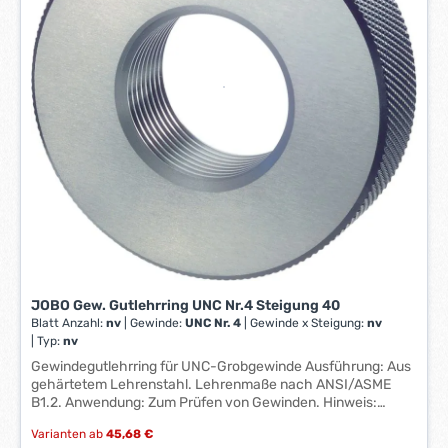
i
t
:
1
-
3
W
e
r
k
t
a
g
e
JOBO Gew. Gutlehrring UNC Nr.4 Steigung 40
*
Blatt Anzahl:
nv
|
Gewinde:
UNC Nr. 4
|
Gewinde x Steigung:
nv
*
|
Typ:
nv
Gewindegutlehrring für UNC-Grobgewinde Ausführung: Aus
gehärtetem Lehrenstahl. Lehrenmaße nach ANSI/ASME
B1.2. Anwendung: Zum Prüfen von Gewinden. Hinweis:
Zwischenabmessungen und andere Toleranzen auf Anfrage
Varianten ab
45,68 €
lieferbar. Hersteller: Johs. Boss GmbH & Co. KG, Johannes-