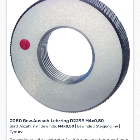
e
contact@johs-boss.de
r
z
e
i
t
:
1
-
3
W
e
r
k
t
a
g
e
JOBO Gew.Aussch.Lehrring D2299 M4x0,50
*
Blatt Anzahl:
nv
|
Gewinde:
M4x0,50
|
Gewinde x Steigung:
nv
|
*
Typ:
nv
Gewindeausschusslehrring Ausführung: aus hochwertigem