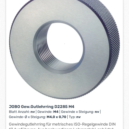
r
z
e
i
t
:
1
-
3
W
e
r
k
t
a
g
e
JOBO Gew.Gutlehrring D2285 M4
*
Blatt Anzahl:
nv
|
Gewinde:
M4
|
Gewinde x Steigung:
nv
|
*
Gewinde-Ø x Steigung:
M4,0 x 0,70
|
Typ:
nv
Gewindegutlehrring für metrisches ISO-Regelgewinde DIN