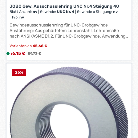
e
JOBO Gew. Ausschusslehring UNC Nr.4 Steigung 40
*
Blatt Anzahl:
nv
|
Gewinde:
UNC Nr. 4
|
Gewinde x Steigung:
nv
*
|
Typ:
nv
Gewindeausschusslehrring für UNC-Grobgewinde
Ausführung: Aus gehärtetem Lehrenstahl. Lehrenmaße
nach ANSI/ASME B1.2. Für UNC-Grobgewinde. Anwendung:
Zum Prüfen von Gewinden. Hinweis: Um vorzeitiges
Varianten ab
45,68 €
Ausbrechen des Gewindeganges zu verhindern, ist der erste
Gewindegang angeschliffen und entfernt groben Schmutz.
Verkaufspreis:
66,15 €
L
Regulärer Preis:
89,73 €
Zwischenabmessungen und andere Toleranzen auf Anfrage
i
lieferbar. Hersteller: Johs. Boss GmbH & Co. KG, Johannes-
e
Boss-Straße 9, 72461 Albstadt, DE, +49743290870,
f
26
%
contact@johs-boss.de
e
r
z
e
i
t
:
1
-
3