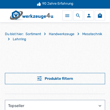
Mehr als
90 Jahre Erfahrung
50.000 Produkte
auf Lager
Zum Hauptinhalt springen
Waren
Du bist hier:
Sortiment
Handwerkzeuge
Messtechnik
Lehrring
Produkte filtern