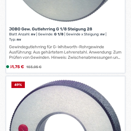
k
t
a
g
e
JOBO Gew. Gutlehrring G 1/8 Steigung 28
*
Blatt Anzahl:
nv
|
Gewinde:
G 1/8
|
Gewinde x Steigung:
nv
|
*
Typ:
nv
Gewindegutlehrring für G-Whitworth-Rohrgewinde
Ausführung: Aus gehärtetem Lehrenstahl. Anwendung: Zum
Prüfen von Gewinden. Hinweis: Zwischenabmessungen und
andere Toleranzen auf Anfrage lieferbar. Hersteller: Johs.
Verkaufspreis:
51,75 €
L
Regulärer Preis:
103,05 €
Boss GmbH & Co. KG, Johannes-Boss-Straße 9, 72461
i
Albstadt, DE, +49743290870, contact@johs-boss.de
e
f
49
%
e
r
z
e
i
t
: