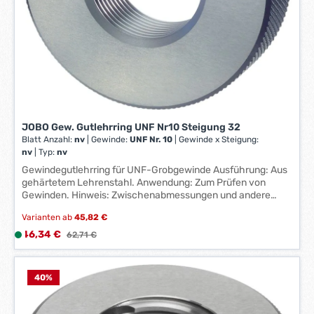
W
e
r
k
t
a
g
e
JOBO Gew. Gutlehrring UNF Nr10 Steigung 32
*
Blatt Anzahl:
nv
|
Gewinde:
UNF Nr. 10
|
Gewinde x Steigung:
*
nv
|
Typ:
nv
Gewindegutlehrring für UNF-Grobgewinde Ausführung: Aus
gehärtetem Lehrenstahl. Anwendung: Zum Prüfen von
Gewinden. Hinweis: Zwischenabmessungen und andere
Toleranzen auf Anfrage lieferbar. Hersteller: Johs. Boss
Varianten ab
45,82 €
GmbH & Co. KG, Johannes-Boss-Straße 9, 72461 Albstadt,
DE, +49743290870, contact@johs-boss.de
Verkaufspreis:
46,34 €
L
Regulärer Preis:
62,71 €
i
e
f
40
%
e
r