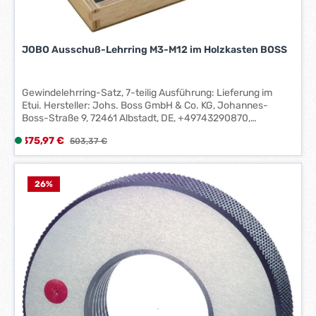
-
3
W
JOBO Ausschuß-Lehrring M3-M12 im Holzkasten BOSS
e
r
k
Gewindelehrring-Satz, 7-teilig Ausführung: Lieferung im
t
Etui. Hersteller: Johs. Boss GmbH & Co. KG, Johannes-
a
Boss-Straße 9, 72461 Albstadt, DE, +49743290870,
contact@johs-boss.de
g
Verkaufspreis:
375,97 €
L
Regulärer Preis:
503,37 €
e
i
*
e
*
f
26
%
e
r
z
e
i
t
:
1