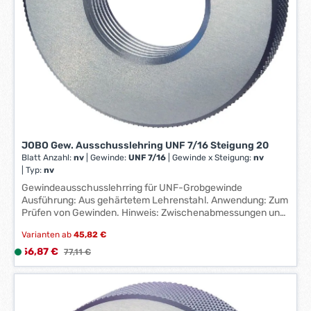
-
3
W
e
r
k
t
a
g
e
JOBO Gew. Ausschusslehring UNF 7/16 Steigung 20
*
Blatt Anzahl:
nv
|
Gewinde:
UNF 7/16
|
Gewinde x Steigung:
nv
*
|
Typ:
nv
Gewindeausschusslehrring für UNF-Grobgewinde
Ausführung: Aus gehärtetem Lehrenstahl. Anwendung: Zum
Prüfen von Gewinden. Hinweis: Zwischenabmessungen und
andere Toleranzen auf Anfrage lieferbar. Hersteller: Johs.
Varianten ab
45,82 €
Boss GmbH & Co. KG, Johannes-Boss-Straße 9, 72461
Albstadt, DE, +49743290870, contact@johs-boss.de
Verkaufspreis:
56,87 €
L
Regulärer Preis:
77,11 €
i
e
f
e