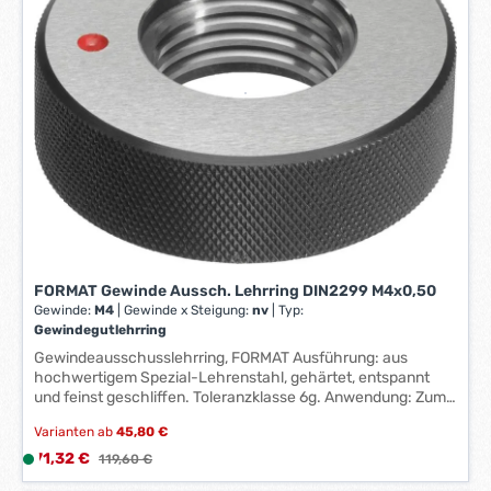
z
e
i
t
:
1
-
3
W
e
r
k
t
FORMAT Gewinde Aussch. Lehrring DIN2299 M4x0,50
Gewinde:
M4
|
Gewinde x Steigung:
nv
|
Typ:
a
Gewindegutlehrring
g
Gewindeausschusslehrring, FORMAT Ausführung: aus
e
hochwertigem Spezial-Lehrenstahl, gehärtet, entspannt
*
und feinst geschliffen. Toleranzklasse 6g. Anwendung: Zum
*
Prüfen von Gewinden. Gewindegutlehrdorne bzw. -lehrringe
Varianten ab
45,80 €
müssen sich einfach auf das neue geschnittene Gewinde
aufdrehen lassen. Bei Gewindeausschusslehrdornen bzw. -
Verkaufspreis:
71,32 €
L
Regulärer Preis:
119,60 €
lehrringen ist kein Aufdrehen auf das Gewinde möglich.
i