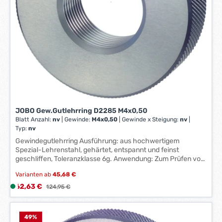
-
3
W
e
r
k
t
a
g
e
JOBO Gew.Gutlehrring D2285 M4x0,50
*
Blatt Anzahl:
nv
|
Gewinde:
M4x0,50
|
Gewinde x Steigung:
nv
|
*
Typ:
nv
Gewindegutlehrring Ausführung: aus hochwertigem
Spezial-Lehrenstahl, gehärtet, entspannt und feinst
geschliffen, Toleranzklasse 6g. Anwendung: Zum Prüfen von
Gewinden. Gewindegutlehrdorne bzw. -lehrringe müssen
Varianten ab
45,68 €
sich einfach auf das neue geschnittene Gewinde aufdrehen
lassen. Bei Gewindeausschusslehrdornen bzw. -lehrringen
Verkaufspreis:
62,63 €
L
Regulärer Preis:
124,95 €
ist kein Aufdrehen auf das Gewinde möglich. Hinweis:
i
Zwischenabmessungen und andere Toleranzen auf Anfrage
e
lieferbar. Hersteller: Johs. Boss GmbH & Co. KG, Johannes-
f
49
%
Boss-Straße 9, 72461 Albstadt, DE, +49743290870,