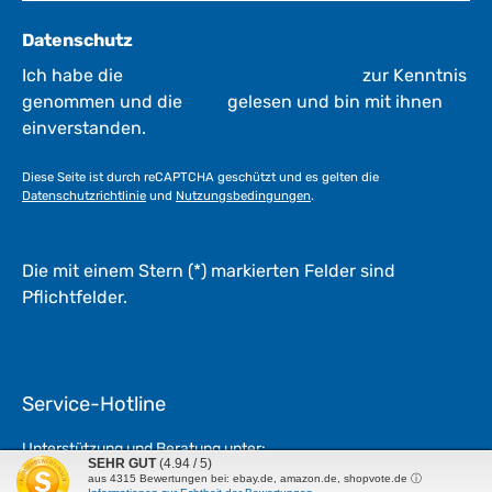
e
r
Datenschutz
k
t
Ich habe die
Datenschutzbestimmungen
zur Kenntnis
a
genommen und die
AGB
gelesen und bin mit ihnen
g
einverstanden.
e
*
Diese Seite ist durch reCAPTCHA geschützt und es gelten die
*
Datenschutzrichtlinie
und
Nutzungsbedingungen
.
Die mit einem Stern (*) markierten Felder sind
Pflichtfelder.
Service-Hotline
Unterstützung und Beratung unter:
SEHR GUT
(4.94 / 5)
aus
4315
Bewertungen bei: ebay.de, amazon.de, shopvote.de ⓘ
+49 (0)661 - 94 60-736