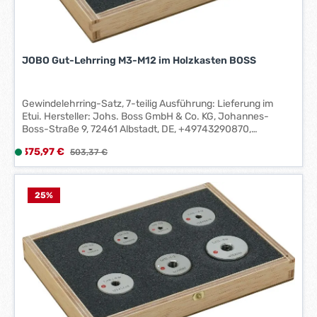
1
-
3
W
JOBO Gut-Lehrring M3-M12 im Holzkasten BOSS
e
r
k
Gewindelehrring-Satz, 7-teilig Ausführung: Lieferung im
t
Etui. Hersteller: Johs. Boss GmbH & Co. KG, Johannes-
a
Boss-Straße 9, 72461 Albstadt, DE, +49743290870,
contact@johs-boss.de
g
Verkaufspreis:
375,97 €
L
Regulärer Preis:
503,37 €
e
i
*
e
*
f
25
%
e
r
z
e
i
t
:
1