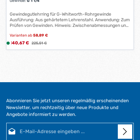
Gewinde:
G 1 1/4
a
g
Gewindegutlehrring für G-Whitworth-Rohrgewinde
e
Ausführung: Aus gehärtetem Lehrenstahl. Anwendung: Zum
*
Prüfen von Gewinden. Hinweis: Zwischenabmessungen und
*
andere Toleranzen auf Anfrage lieferbar. Hersteller:
Varianten ab
58,89 €
Einkaufsbüro Deutscher Eisenhändler GmbH, EDE Platz 1,
42389 Wuppertal, DE, +4920260960, webkontakt@ede.de
Verkaufspreis:
140,67 €
L
Regulärer Preis:
225,51 €
i
e
f
e
r
z
e
i
Abonnieren Sie jetzt unseren regelmäßig erscheinenden
t
Newsletter, um rechtzeitig über neue Produkte und
:
Angebote informiert zu werden.
1
-
E-Mail-Adresse*
3
W