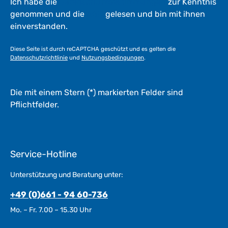
e
Ich habe die
Datenschutzbestimmungen
zur Kenntnis
r
genommen und die
AGB
gelesen und bin mit ihnen
k
einverstanden.
t
a
Diese Seite ist durch reCAPTCHA geschützt und es gelten die
g
Datenschutzrichtlinie
und
Nutzungsbedingungen
.
e
*
*
Die mit einem Stern (*) markierten Felder sind
Pflichtfelder.
Service-Hotline
Unterstützung und Beratung unter:
+49 (0)661 - 94 60-736
Mo. – Fr. 7.00 – 15.30 Uhr