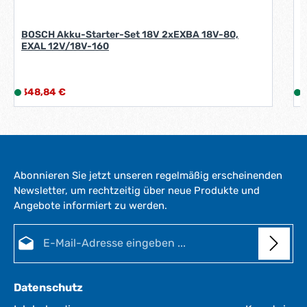
BOSCH Akku-Starter-Set 18V 2xEXBA 18V-80,
EXAL 12V/18V-160
Regulärer Preis:
R
348,84 €
L
2
i
i
e
f
e
r
Abonnieren Sie jetzt unseren regelmäßig erscheinenden
z
Newsletter, um rechtzeitig über neue Produkte und
e
Angebote informiert zu werden.
i
i
t
E-Mail-Adresse*
:
:
1
-
3
Datenschutz
W