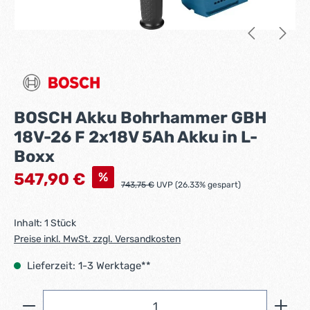
BOSCH Akku Bohrhammer GBH
18V-26 F 2x18V 5Ah Akku in L-
Boxx
Verkaufspreis:
%
547,90 €
Regulärer Preis:
743,75 €
UVP (26.33% gespart)
Inhalt:
1 Stück
Preise inkl. MwSt. zzgl. Versandkosten
Lieferzeit: 1-3 Werktage**
Produkt Anzahl: Gib den gewünschten Wert ein ode