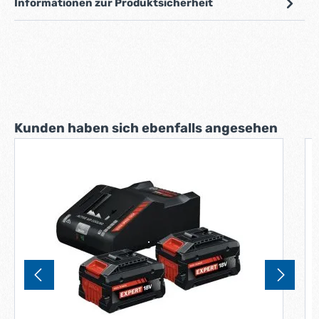
Informationen zur Produktsicherheit
Produktgalerie überspringen
Kunden haben sich ebenfalls angesehen
B