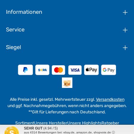
Informationen
Service
Siegel
Alle Preise inkl. gesetzl. Mehrwertsteuer zzgl.
Versandkosten
und ggf. Nachnahmegebühren, wenn nicht anders angegeben.
**Gilt für Lieferungen nach Deutschland.
Sortiment
Unsere Hersteller
Unsere Highlights
Ratgeber
SEHR GUT
(4.94 / 5)
aus
4314
Bewertungen bei: ebay.de, amazon.de, shopvote.de ⓘ