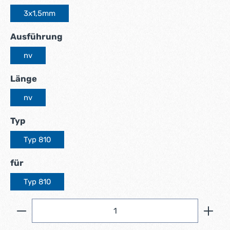
3x1,5mm
auswählen
Ausführung
nv
auswählen
Länge
nv
auswählen
Typ
Typ 810
auswählen
für
Typ 810
Produkt Anzahl: Gib den gewünschten Wert ein ode