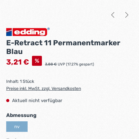
E-Retract 11 Permanentmarker
Blau
Verkaufspreis:
%
3,21 €
Regulärer Preis:
3,88 €
UVP (17.27% gespart)
Inhalt:
1 Stück
Preise inkl. MwSt. zzgl. Versandkosten
Aktuell nicht verfügbar
auswählen
Abmessung
nv
(Diese Option ist zurzeit nicht verfügbar.)