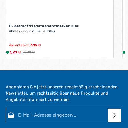
E-Retract 11 Permanentmarker Blau
Abmessung:
nv
|
Farbe:
Blau
Varianten ab
3,15 €
Verkaufspreis:
V
3,21 €
L
Regulärer Preis:
5
3,88 €
i
i
e
f
e
r
Abonnieren Sie jetzt unseren regelmäßig erscheinenden
z
Newsletter, um rechtzeitig über neue Produkte und
e
Angebote informiert zu werden.
i
i
t
E-Mail-Adresse*
:
:
1
-