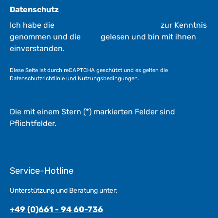
3
Datenschutz
W
e
Ich habe die
Datenschutzbestimmungen
zur Kenntnis
r
genommen und die
AGB
gelesen und bin mit ihnen
k
einverstanden.
t
a
Diese Seite ist durch reCAPTCHA geschützt und es gelten die
g
Datenschutzrichtlinie
und
Nutzungsbedingungen
.
e
*
*
Die mit einem Stern (*) markierten Felder sind
Pflichtfelder.
Service-Hotline
Unterstützung und Beratung unter:
+49 (0)661 - 94 60-736