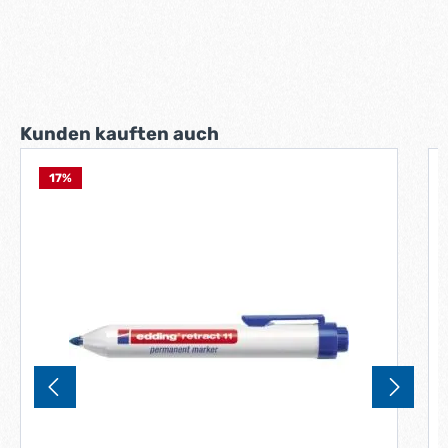
Produktgalerie überspringen
Kunden kauften auch
17
%
N