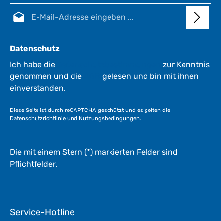
t
E-Mail-Adresse*
:
1
-
3
Datenschutz
W
e
Ich habe die
Datenschutzbestimmungen
zur Kenntnis
r
genommen und die
AGB
gelesen und bin mit ihnen
k
einverstanden.
t
a
Diese Seite ist durch reCAPTCHA geschützt und es gelten die
g
Datenschutzrichtlinie
und
Nutzungsbedingungen
.
e
*
*
Die mit einem Stern (*) markierten Felder sind
Pflichtfelder.
Service-Hotline