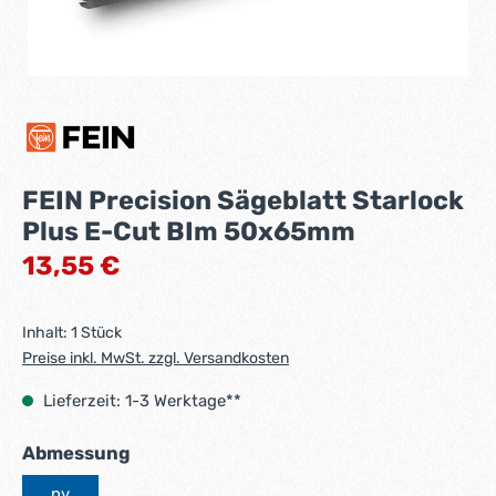
FEIN Precision Sägeblatt Starlock
Plus E-Cut BIm 50x65mm
Regulärer Preis:
13,55 €
Inhalt:
1 Stück
Preise inkl. MwSt. zzgl. Versandkosten
Lieferzeit: 1-3 Werktage**
auswählen
Abmessung
nv