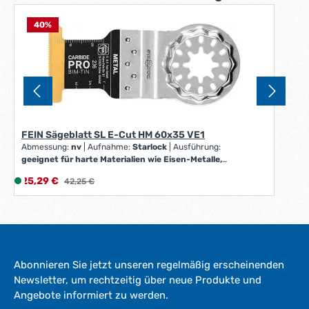
40
%
FEIN Sägeblatt SL E-Cut HM 60x35 VE1
Abmessung:
nv
|
Aufnahme:
Starlock
|
Ausführung:
geeignet für harte Materialien wie Eisen-Metalle,
Edelstahl, Kupferrohre, auf für gehärtete Schrauben
Verkaufspreis:
25,29 €
L
Regulärer Preis:
42,25 €
(Spax) und hochfeste Maschinenschrauben sowie
i
abrasive Materialien wie Ziegelstein, Mauerwerk oder
Zementfaserplatten sowie Laminat, GFK und CFK
e
|
Breite:
60 mm
|
Form:
237
|
Länge:
35 mm
|
f
Schnittbreite:
nv
|
Sägeblatt-Ø:
nv
|
VE/Stück:
1
e
r
Abonnieren Sie jetzt unseren regelmäßig erscheinenden
z
Newsletter, um rechtzeitig über neue Produkte und
e
Angebote informiert zu werden.
i