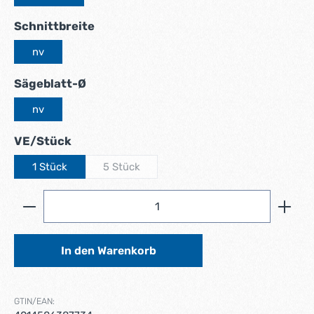
auswählen
Schnittbreite
nv
auswählen
Sägeblatt-Ø
nv
auswählen
VE/Stück
1 Stück
5 Stück
(Diese Option ist zurzeit nicht verfügbar.)
Produkt Anzahl: Gib den gewünschten Wert ein ode
In den Warenkorb
GTIN/EAN: