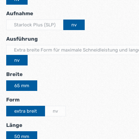
auswählen
Aufnahme
Starlock Plus (SLP)
nv
(Diese Option ist zurzeit nicht verfügbar.)
auswählen
Ausführung
Extra breite Form für maximale Schneidleistung und lang
(Diese Option ist zurzei
nv
auswählen
Breite
65 mm
auswählen
Form
extra breit
nv
(Diese Option ist zurzeit nicht verfügbar.)
auswählen
Länge
50 mm