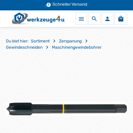
90 Jahre Erfahrung
Schneller Versand
Zum Hauptinhalt springen
Waren
Du bist hier:
Sortiment
Zerspanung
Gewindeschneiden
Maschinengewindebohrer
Bildergalerie überspringen