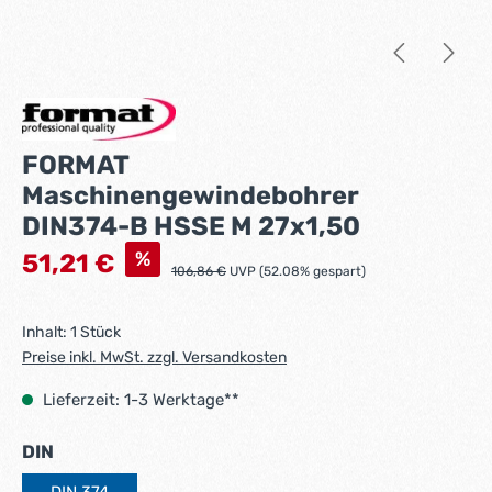
FORMAT
Maschinengewindebohrer
DIN374-B HSSE M 27x1,50
Verkaufspreis:
%
51,21 €
Regulärer Preis:
106,86 €
UVP (52.08% gespart)
Inhalt:
1 Stück
Preise inkl. MwSt. zzgl. Versandkosten
Lieferzeit: 1-3 Werktage**
auswählen
DIN