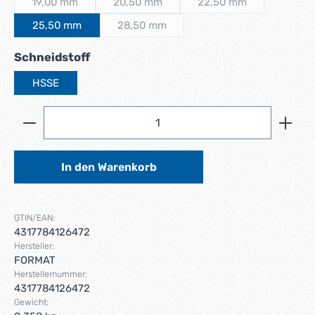
19,00 mm
20,50 mm
22,50 mm
(Diese Option ist zurzeit nicht verfügbar.)
(Diese Option ist zurzeit nicht verfügbar.)
(Diese Option ist zurze
25,50 mm
28,50 mm
(Diese Option ist zurzeit nicht verfügbar.)
auswählen
Schneidstoff
HSSE
Produkt Anzahl: Gib den gewünschten Wert ein ode
In den Warenkorb
GTIN/EAN:
4317784126472
Hersteller:
FORMAT
Herstellernummer:
4317784126472
Gewicht: