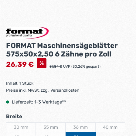
FORMAT Maschinensägeblätter
575x50x2,50 6 Zähne pro Zoll
Verkaufspreis:
%
26,39 €
Regulärer Preis:
37,84 €
UVP (30.26% gespart)
Inhalt:
1 Stück
Preise inkl. MwSt. zzgl. Versandkosten
Lieferzeit: 1-3 Werktage**
auswählen
Breite
30 mm
35 mm
36 mm
40 mm
(Diese Option ist zurzeit nicht verfügbar.)
(Diese Option ist zurzeit nicht verfügbar.)
(Diese Option ist zurzeit nicht 
(Diese Option i