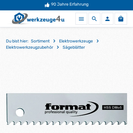
90 Jahre Erfahrung
Schneller Versand
Zum Hauptinhalt springen
Waren
Du bist hier:
Sortiment
Elektrowerkzeuge
Elektrowerkzeugzubehör
Sägeblätter
Bildergalerie überspringen