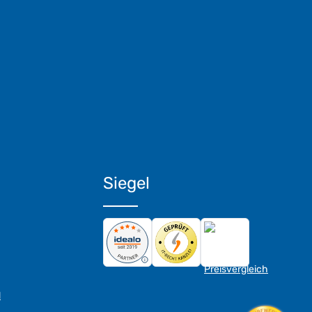
Siegel
d