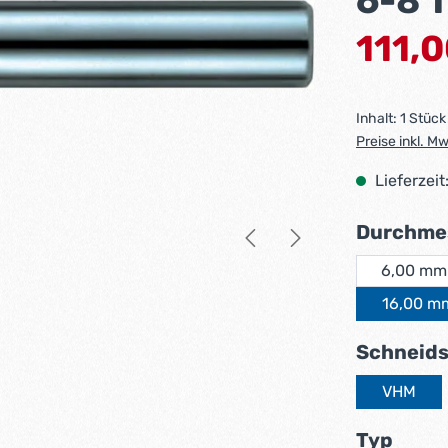
6-8 
Verkaufsprei
111,
Inhalt:
1 Stück
Preise inkl. M
Lieferzeit
Durchme
6,00 mm
16,00 m
Schneids
VHM
ausw
Typ