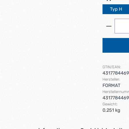
Typ H
Produkt 
GTIN/EAN:
431778446
Hersteller:
FORMAT
Herstellernum
431778446
Gewicht:
0.251 kg