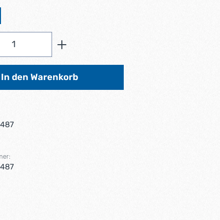
Anzahl: Gib den gewünschten Wert ein od
In den Warenkorb
9487
mer:
9487