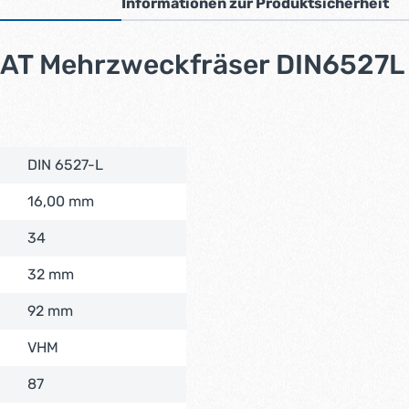
Informationen zur Produktsicherheit
AT Mehrzweckfräser DIN6527L 
DIN 6527-L
16,00 mm
34
32 mm
92 mm
VHM
87