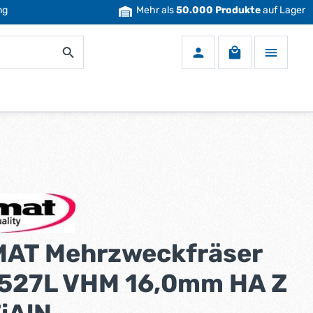
ng
Mehr als
50.000 Produkte
auf Lager
Warenkorb enth
AT Mehrzweckfräser
527L VHM 16,0mm HA Z