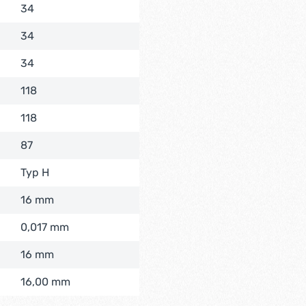
34
34
34
118
118
87
Typ H
16 mm
0,017 mm
16 mm
16,00 mm