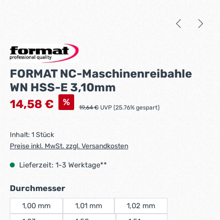
FORMAT NC-Maschinenreibahle
WN HSS-E 3,10mm
Verkaufspreis:
%
14,58 €
Regulärer Preis:
19,64 €
UVP (25.76% gespart)
Inhalt:
1 Stück
Preise inkl. MwSt. zzgl. Versandkosten
Lieferzeit: 1-3 Werktage**
auswählen
Durchmesser
1,00 mm
1,01 mm
1,02 mm