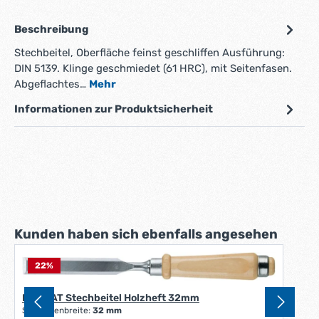
Beschreibung
Stechbeitel, Oberfläche feinst geschliffen Ausführung:
DIN 5139. Klinge geschmiedet (61 HRC), mit Seitenfasen.
Abgeflachtes…
Mehr
Informationen zur Produktsicherheit
Produktgalerie überspringen
Kunden haben sich ebenfalls angesehen
22
%
FORMAT Stechbeitel Holzheft 32mm
Schneidenbreite:
32 mm