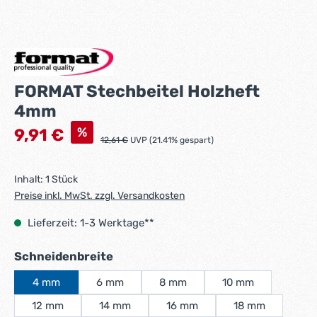
FORMAT Stechbeitel Holzheft
4mm
Verkaufspreis:
%
9,91 €
Regulärer Preis:
12,61 €
UVP (21.41% gespart)
Inhalt:
1 Stück
Preise inkl. MwSt. zzgl. Versandkosten
Lieferzeit: 1-3 Werktage**
auswählen
Schneidenbreite
4 mm
6 mm
8 mm
10 mm
12 mm
14 mm
16 mm
18 mm