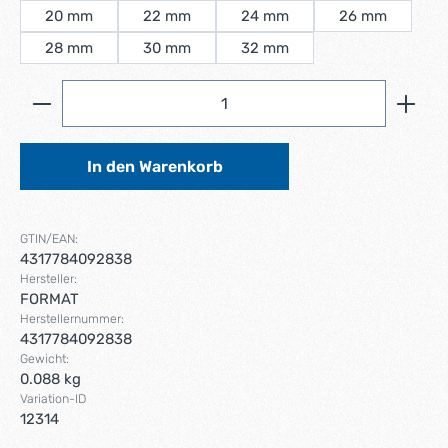
20 mm
22 mm
24 mm
26 mm
28 mm
30 mm
32 mm
Produkt Anzahl: Gib den gewünschten Wert ein ode
In den Warenkorb
GTIN/EAN:
4317784092838
Hersteller:
FORMAT
Herstellernummer:
4317784092838
Gewicht:
0.088 kg
Variation-ID
12314