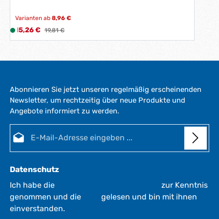
Varianten ab
8,96 €
Verkaufspreis:
15,26 €
L
Regulärer Preis:
19,81 €
i
e
f
e
r
Abonnieren Sie jetzt unseren regelmäßig erscheinenden
z
Newsletter, um rechtzeitig über neue Produkte und
e
Angebote informiert zu werden.
i
t
E-Mail-Adresse*
:
1
-
3
Datenschutz
W
e
Ich habe die
Datenschutzbestimmungen
zur Kenntnis
r
genommen und die
AGB
gelesen und bin mit ihnen
k
einverstanden.
t