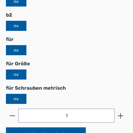
nv
auswählen
b2
nv
auswählen
für
nv
auswählen
für Größe
nv
auswählen
für Schrauben metrisch
nv
Produkt Anzahl: Gib den gewünschten Wert ein ode