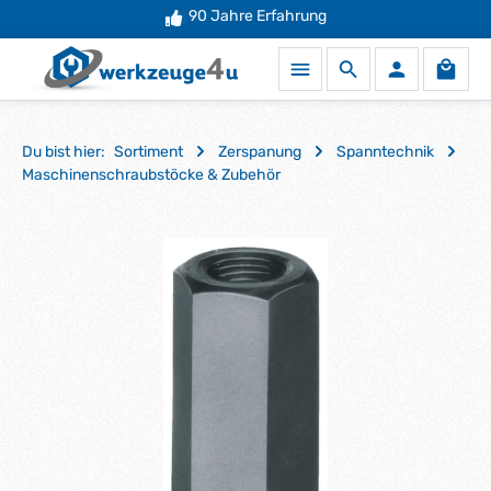
90 Jahre Erfahrung
Zum Hauptinhalt springen
Waren
Du bist hier:
Sortiment
Zerspanung
Spanntechnik
Maschinenschraubstöcke & Zubehör
Bildergalerie überspringen