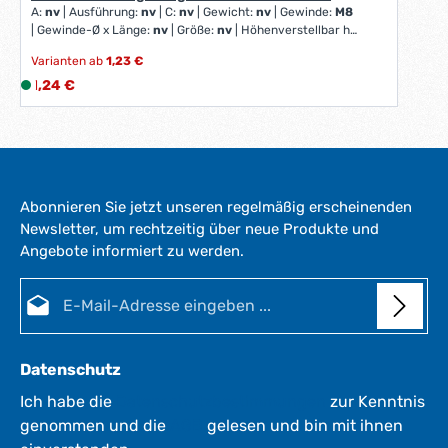
A:
nv
|
Ausführung:
nv
|
C:
nv
|
Gewicht:
nv
|
Gewinde:
M8
|
Gewinde-Ø x Länge:
nv
|
Größe:
nv
|
Höhenverstellbar h-
H:
nv
|
Inhalt:
nv
|
Nutenbreite:
nv
|
Spannhöhe h-H:
nv
|
Varianten ab
1,23 €
Spannkraft:
nv
|
b2:
nv
|
für:
nv
|
für Größe:
nv
|
für
Regulärer Preis:
Schrauben metrisch:
1,24 €
L
nv
i
e
f
e
r
Abonnieren Sie jetzt unseren regelmäßig erscheinenden
z
Newsletter, um rechtzeitig über neue Produkte und
e
Angebote informiert zu werden.
i
t
E-Mail-Adresse*
:
1
-
3
Datenschutz
W
e
Ich habe die
Datenschutzbestimmungen
zur Kenntnis
r
genommen und die
AGB
gelesen und bin mit ihnen
k