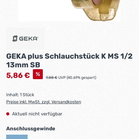
GEKA plus Schlauchstück K MS 1/2
13mm SB
Verkaufspreis:
%
5,86 €
Regulärer Preis:
9,88 €
UVP (40.69% gespart)
Inhalt:
1 Stück
Preise inkl. MwSt. zzgl. Versandkosten
Aktuell nicht verfügbar
auswählen
Anschlussgewinde