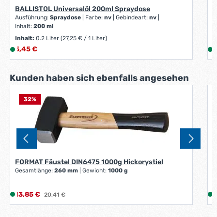
BALLISTOL Universalöl 200ml Spraydose
Ausführung:
Spraydose
|
Farbe:
nv
|
Gebindeart:
nv
|
Inhalt:
200 ml
Inhalt:
0.2 Liter
(27,25 € / 1 Liter)
Regulärer Preis:
V
5,45 €
L
2
i
i
e
Produktgalerie überspringen
Kunden haben sich ebenfalls angesehen
f
e
r
32
%
G
z
e
i
i
t
:
:
1
FORMAT Fäustel DIN6475 1000g Hickorystiel
Gesamtlänge:
260 mm
|
Gewicht:
1000 g
-
3
W
Verkaufspreis:
R
13,85 €
L
Regulärer Preis:
1
20,41 €
e
i
i
r
e