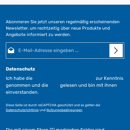
k
f
t
e
a
r
g
Abonnieren Sie jetzt unseren regelmäßig erscheinenden
z
e
Newsletter, um rechtzeitig über neue Produkte und
e
*
Angebote informiert zu werden.
i
i
*
t
E-Mail-Adresse*
:
:
1
-
3
Datenschutz
W
e
Ich habe die
Datenschutzbestimmungen
zur Kenntnis
r
genommen und die
AGB
gelesen und bin mit ihnen
k
einverstanden.
t
a
Diese Seite ist durch reCAPTCHA geschützt und es gelten die
g
Datenschutzrichtlinie
und
Nutzungsbedingungen
.
e
*
*
Die mit einem Stern (*) markierten Felder sind