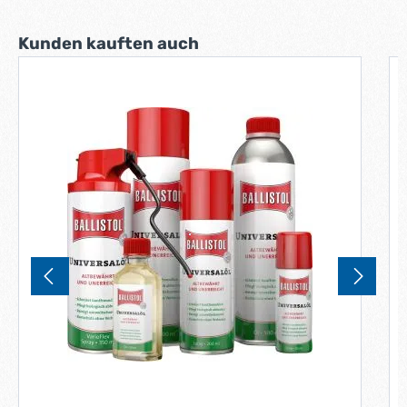
Produktgalerie überspringen
Kunden kauften auch
T