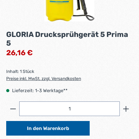
GLORIA Drucksprühgerät 5 Prima
5
Regulärer Preis:
26,16 €
Inhalt:
1 Stück
Preise inkl. MwSt. zzgl. Versandkosten
Lieferzeit: 1-3 Werktage**
Produkt Anzahl: Gib den gewünschten Wert ein ode
In den Warenkorb