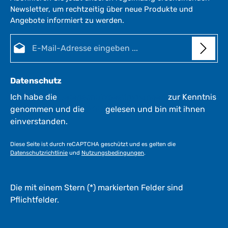
z
Newsletter, um rechtzeitig über neue Produkte und
e
Angebote informiert zu werden.
i
i
t
E-Mail-Adresse*
:
:
1
-
3
Datenschutz
W
e
Ich habe die
Datenschutzbestimmungen
zur Kenntnis
r
genommen und die
AGB
gelesen und bin mit ihnen
k
einverstanden.
t
a
Diese Seite ist durch reCAPTCHA geschützt und es gelten die
g
Datenschutzrichtlinie
und
Nutzungsbedingungen
.
e
*
*
Die mit einem Stern (*) markierten Felder sind
Pflichtfelder.