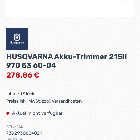
HUSQVARNA Akku-Trimmer 215Il
970 53 60-04
Regulärer Preis:
278,86 €
Inhalt:
1 Stück
Preise inkl. MwSt. zzgl. Versandkosten
Aktuell nicht verfügbar
GTIN/EAN:
7392930884021
Hersteller: