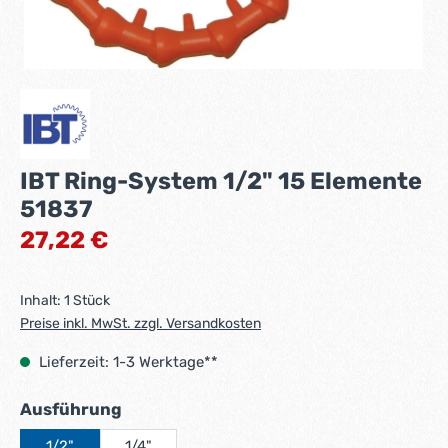
IBT Ring-System 1/2" 15 Elemente
51837
Regulärer Preis:
27,22 €
Inhalt:
1 Stück
Preise inkl. MwSt. zzgl. Versandkosten
Lieferzeit: 1-3 Werktage**
auswählen
Ausführung
1/2"
1/4"