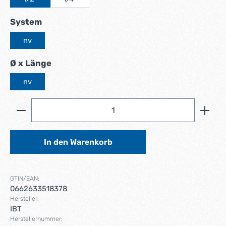
auswählen
System
nv
auswählen
Ø x Länge
nv
Produkt Anzahl: Gib den gewünschten Wert ein ode
In den Warenkorb
GTIN/EAN:
0662633518378
Hersteller:
IBT
Herstellernummer: