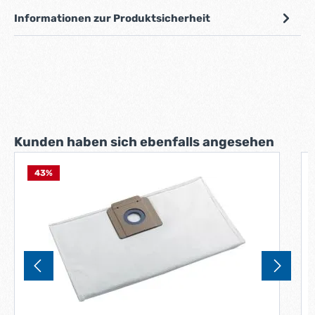
Informationen zur Produktsicherheit
Produktgalerie überspringen
Kunden haben sich ebenfalls angesehen
43
%
K
N