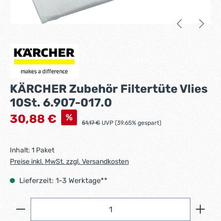
KÄRCHER Zubehör Filtertüte Vlies
10St. 6.907-017.0
Verkaufspreis:
%
30,88 €
Regulärer Preis:
51,17 €
UVP (39.65% gespart)
Inhalt:
1 Paket
Preise inkl. MwSt. zzgl. Versandkosten
Lieferzeit: 1-3 Werktage**
Produkt Anzahl: Gib den gewünschten Wert ein ode