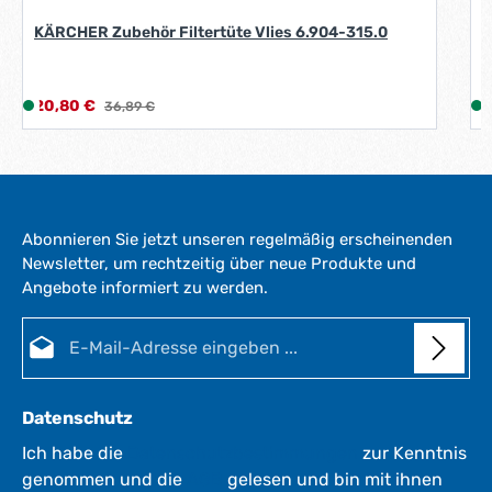
KÄRCHER Zubehör Filtertüte Vlies 6.904-315.0
Verkaufspreis:
V
20,80 €
L
Regulärer Preis:
1
36,89 €
i
i
e
f
e
r
Abonnieren Sie jetzt unseren regelmäßig erscheinenden
z
Newsletter, um rechtzeitig über neue Produkte und
e
Angebote informiert zu werden.
i
i
t
E-Mail-Adresse*
:
:
1
-
3
Datenschutz
W
e
Ich habe die
Datenschutzbestimmungen
zur Kenntnis
r
genommen und die
AGB
gelesen und bin mit ihnen