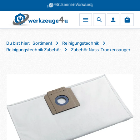
90 Jahre Erfahrung
Schneller Versand
Zum Hauptinhalt springen
Waren
Du bist hier:
Sortiment
Reinigungstechnik
Reinigungstechnik Zubehör
Zubehör Nass-Trockensauger
Bildergalerie überspringen