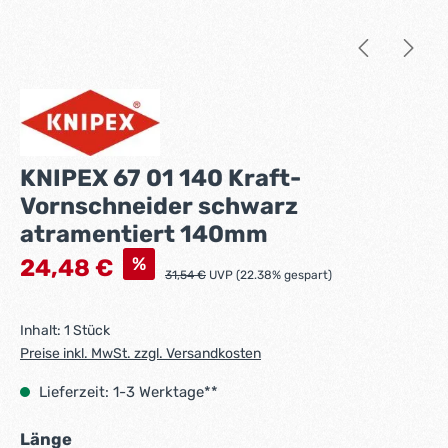
KNIPEX 67 01 140 Kraft-
Vornschneider schwarz
atramentiert 140mm
Verkaufspreis:
%
24,48 €
Regulärer Preis:
31,54 €
UVP (22.38% gespart)
Inhalt:
1 Stück
Preise inkl. MwSt. zzgl. Versandkosten
Lieferzeit: 1-3 Werktage**
auswählen
Länge