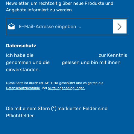
Newsletter, um rechtzeitig über neue Produkte und
e
Angebote informiert zu werden.
i
t
E-Mail-Adresse*
:
1
-
3
Datenschutz
W
e
Ich habe die
Datenschutzbestimmungen
zur Kenntnis
r
genommen und die
AGB
gelesen und bin mit ihnen
k
einverstanden.
t
a
Diese Seite ist durch reCAPTCHA geschützt und es gelten die
g
Datenschutzrichtlinie
und
Nutzungsbedingungen
.
e
*
*
Die mit einem Stern (*) markierten Felder sind
Pflichtfelder.