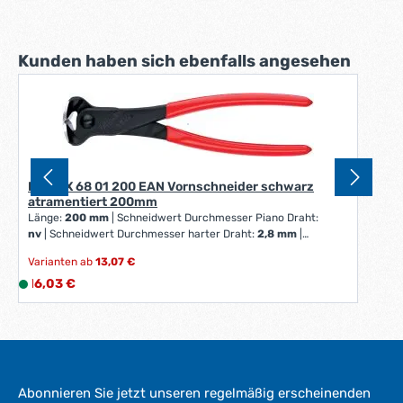
Produktgalerie überspringen
Kunden haben sich ebenfalls angesehen
KNIPEX 68 01 200 EAN Vornschneider schwarz
atramentiert 200mm
Länge:
200 mm
|
Schneidwert Durchmesser Piano Draht:
nv
|
Schneidwert Durchmesser harter Draht:
2,8 mm
|
Schneidwert Durchmesser weicher Draht:
4 mm
Varianten ab
13,07 €
Regulärer Preis:
16,03 €
L
i
e
f
e
r
Abonnieren Sie jetzt unseren regelmäßig erscheinenden
z