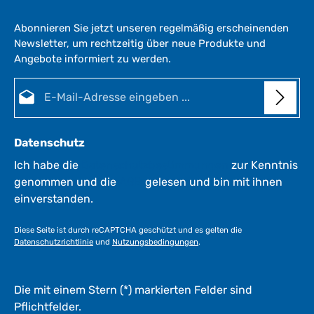
e
r
Abonnieren Sie jetzt unseren regelmäßig erscheinenden
z
Newsletter, um rechtzeitig über neue Produkte und
e
Angebote informiert zu werden.
i
i
t
E-Mail-Adresse*
:
:
1
-
3
Datenschutz
W
e
Ich habe die
Datenschutzbestimmungen
zur Kenntnis
r
genommen und die
AGB
gelesen und bin mit ihnen
k
einverstanden.
t
a
Diese Seite ist durch reCAPTCHA geschützt und es gelten die
g
Datenschutzrichtlinie
und
Nutzungsbedingungen
.
e
*
*
Die mit einem Stern (*) markierten Felder sind
Pflichtfelder.