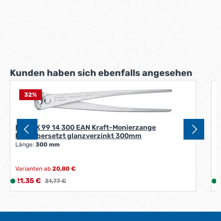
Produktgalerie überspringen
Kunden haben sich ebenfalls angesehen
32
%
K
B
KNIPEX 99 14 300 EAN Kraft-Monierzange
hochübersetzt glanzverzinkt 300mm
Länge:
300 mm
Varianten ab
20,80 €
Verkaufspreis:
V
21,35 €
L
Regulärer Preis:
3
31,77 €
i
i
e
f