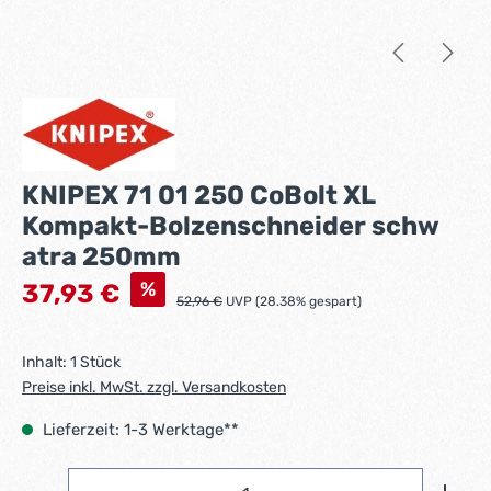
KNIPEX 71 01 250 CoBolt XL
Kompakt-Bolzenschneider schw
atra 250mm
Verkaufspreis:
%
37,93 €
Regulärer Preis:
52,96 €
UVP (28.38% gespart)
Inhalt:
1 Stück
Preise inkl. MwSt. zzgl. Versandkosten
Lieferzeit: 1-3 Werktage**
Produkt Anzahl: Gib den gewünschten Wert ein ode