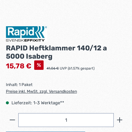
RAPID Heftklammer 140/12 a
5000 Isaberg
Verkaufspreis:
%
15,78 €
Regulärer Preis:
41,06 €
UVP (61.57% gespart)
Inhalt:
1 Paket
Preise inkl. MwSt. zzgl. Versandkosten
Lieferzeit: 1-3 Werktage**
Produkt Anzahl: Gib den gewünschten Wert ein ode