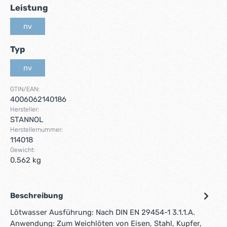
auswählen
Leistung
nv
(Diese Option ist zurzeit nicht verfügbar.)
auswählen
Typ
nv
(Diese Option ist zurzeit nicht verfügbar.)
GTIN/EAN:
4006062140186
Hersteller:
STANNOL
Herstellernummer:
114018
Gewicht:
0.562 kg
Beschreibung
Lötwasser Ausführung: Nach DIN EN 29454-1 3.1.1.A.
Anwendung: Zum Weichlöten von Eisen, Stahl, Kupfer,