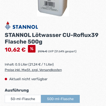
STANNOL Lötwasser CU-Roflux39
Flasche 500g
Verkaufspreis:
%
10,62 €
Regulärer Preis:
21,96 €
UVP (51.64% gespart)
Inhalt:
0.5 Liter
(21,24 € / 1 Liter)
Preise inkl. MwSt. zzgl. Versandkosten
Aktuell nicht verfügbar
auswählen
Ausführung
50-ml-Flasche
500-ml-Flasche
(Diese Option ist zurzeit nicht v