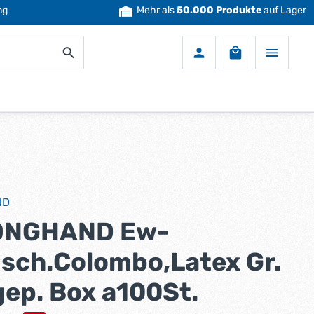
ng
Mehr als
50.000 Produkte
auf Lager
Warenkorb enth
ND
ONGHAND Ew-
sch.Colombo,Latex Gr.
gep. Box a100St.