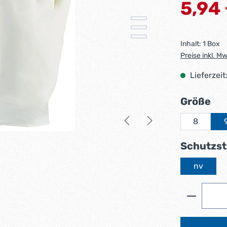
Verkaufsprei
5,94
Inhalt:
1 Box
Preise inkl. M
Lieferzeit
au
Größe
8
Schutzst
nv
Produkt 