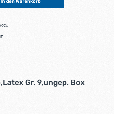
In den Warenkorb
6974
ND
atex Gr. 9,ungep. Box