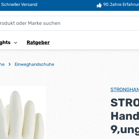
Schneller Versand
90 Jahre Erfahru
ghts
Ratgeber
uhe
Einweghandschuhe
STRONGHA
STR
Hand
9,un