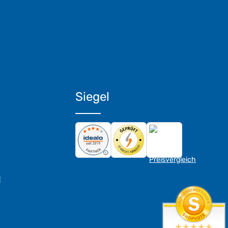
Siegel
d