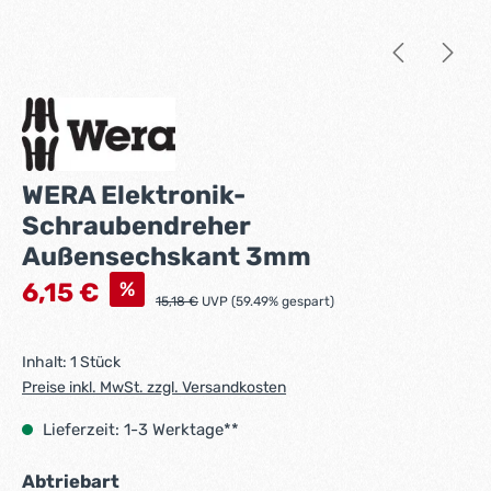
WERA Elektronik-
Schraubendreher
Außensechskant 3mm
Verkaufspreis:
%
6,15 €
Regulärer Preis:
15,18 €
UVP (59.49% gespart)
Inhalt:
1 Stück
Preise inkl. MwSt. zzgl. Versandkosten
Lieferzeit: 1-3 Werktage**
auswählen
Abtriebart