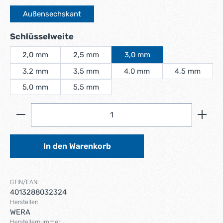
Außensechskant
auswählen
Schlüsselweite
2,0 mm
2,5 mm
3,0 mm
3,2 mm
3,5 mm
4,0 mm
4,5 mm
5,0 mm
5,5 mm
Produkt Anzahl: Gib den gewünschten Wert ein ode
In den Warenkorb
GTIN/EAN:
4013288032324
Hersteller:
WERA
Herstellernummer: