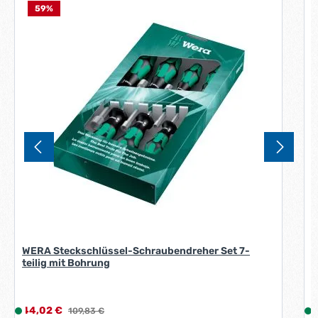
59
%
W
A
A
WERA Steckschlüssel-Schraubendreher Set 7-
teilig mit Bohrung
Verkaufspreis:
V
44,02 €
L
Regulärer Preis:
6
109,83 €