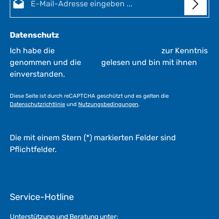
*
1
*
-
3
Datenschutz
W
e
Ich habe die
Datenschutzbestimmungen
zur Kenntnis
r
genommen und die
AGB
gelesen und bin mit ihnen
k
einverstanden.
t
a
Diese Seite ist durch reCAPTCHA geschützt und es gelten die
g
Datenschutzrichtlinie
und
Nutzungsbedingungen
.
e
*
*
Die mit einem Stern (*) markierten Felder sind
Pflichtfelder.
Service-Hotline
Unterstützung und Beratung unter: