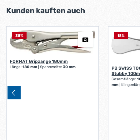
Produktgalerie überspringen
Kunden kauften auch
38
%
18
%
FORMAT Gripzange 180mm
Länge:
180 mm
|
Spannweite:
30 mm
PB SWISS TO
Stubby 100m
Gesamtlänge:
1
mm
|
Klingenlä
1,1–7,2 mm