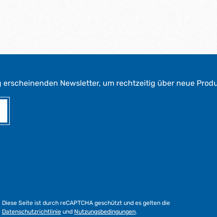
g
e
*
*
g erscheinenden Newsletter, um rechtzeitig über neue Prod
Diese Seite ist durch reCAPTCHA geschützt und es gelten die
Datenschutzrichtlinie
und
Nutzungsbedingungen
.