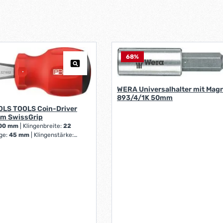
68
%
WERA Universalhalter mit Mag
893/4/1K 50mm
OLS TOOLS Coin-Driver
m SwissGrip
00 mm
|
Klingenbreite:
22
nge:
45 mm
|
Klingenstärke: