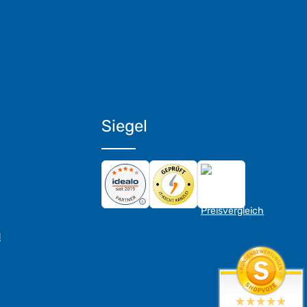
Siegel
d