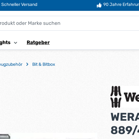
Schneller Versand
90 Jahre Erfahru
ghts
Ratgeber
eugzubehör
Bit & Bitbox
WERA
889/