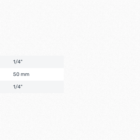
1/4"
50 mm
1/4"