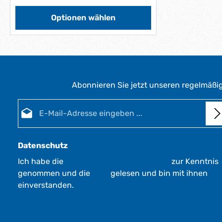
g
g
e
e
e
f
Optionen wählen
*
*
e
*
*
r
z
e
i
t
Abonnieren Sie jetzt unseren regelmäßi
:
1
E-Mail-Adresse*
-
3
W
e
Datenschutz
r
Ich habe die
Datenschutzbestimmungen
zur Kenntnis
k
genommen und die
AGB
gelesen und bin mit ihnen
t
a
einverstanden.
g
e
*