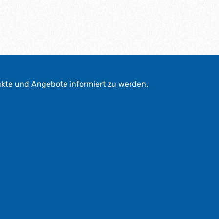
g
e
*
*
ukte und Angebote informiert zu werden.