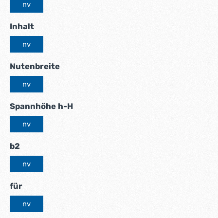
nv
auswählen
Inhalt
nv
auswählen
Nutenbreite
nv
auswählen
Spannhöhe h-H
nv
auswählen
b2
nv
auswählen
für
nv