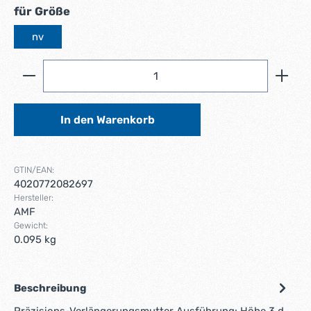
auswählen
für Größe
nv
Produkt Anzahl: Gib den gewünschten Wert ein ode
In den Warenkorb
GTIN/EAN:
4020772082697
Hersteller:
AMF
Gewicht:
0.095 kg
Beschreibung
Präzisions-Verlängerungsmutter Ausführung: Höhe 3 d.