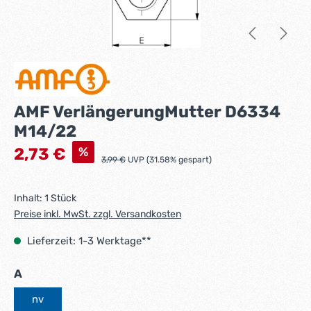
AMF VerlängerungMutter D6334
M14/22
Verkaufspreis:
%
2,73 €
Regulärer Preis:
3,99 €
UVP (31.58% gespart)
Inhalt:
1 Stück
Preise inkl. MwSt. zzgl. Versandkosten
Lieferzeit: 1-3 Werktage**
auswählen
A
nv