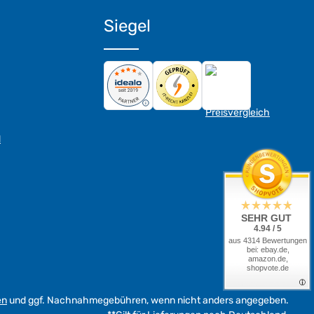
Siegel
d
SEHR GUT
4.94 / 5
aus 4314 Bewertungen
bei: ebay.de,
amazon.de,
shopvote.de
en
und ggf. Nachnahmegebühren, wenn nicht anders angegeben.