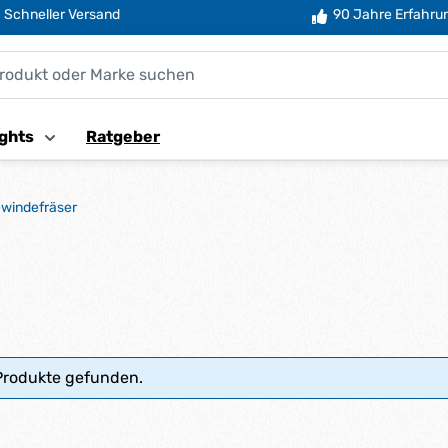
Schneller Versand
90 Jahre Erfahru
ghts
Ratgeber
windefräser
Produkte gefunden.