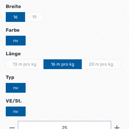
auswählen
Breite
16
19
(Diese Option ist zurzeit nicht verfügbar.)
auswählen
Farbe
nv
auswählen
Länge
13 m pro kg
16 m pro kg
20 m pro kg
(Diese Option ist zurzeit nicht verfügbar.)
(Diese Option ist
auswählen
Typ
nv
auswählen
VE/St.
nv
Produkt Anzahl: Gib den gewünschten Wert ein ode