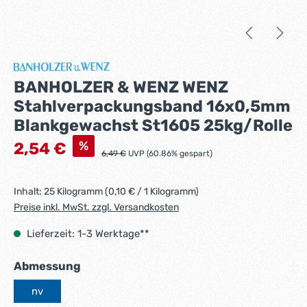
BANHOLZER & WENZ WENZ
Stahlverpackungsband 16x0,5mm
Blankgewachst St1605 25kg/Rolle
Verkaufspreis:
%
2,54 €
Regulärer Preis:
6,49 €
UVP (60.86% gespart)
Inhalt:
25 Kilogramm
(0,10 € / 1 Kilogramm)
Preise inkl. MwSt. zzgl. Versandkosten
Lieferzeit: 1-3 Werktage**
auswählen
Abmessung
nv