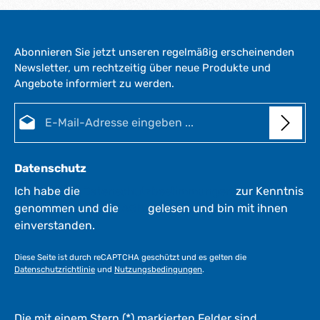
f
e
r
Abonnieren Sie jetzt unseren regelmäßig erscheinenden
z
Newsletter, um rechtzeitig über neue Produkte und
e
Angebote informiert zu werden.
i
t
E-Mail-Adresse*
:
1
-
3
Datenschutz
W
e
Ich habe die
Datenschutzbestimmungen
zur Kenntnis
r
genommen und die
AGB
gelesen und bin mit ihnen
k
einverstanden.
t
a
Diese Seite ist durch reCAPTCHA geschützt und es gelten die
g
Datenschutzrichtlinie
und
Nutzungsbedingungen
.
e
*
*
Die mit einem Stern (*) markierten Felder sind