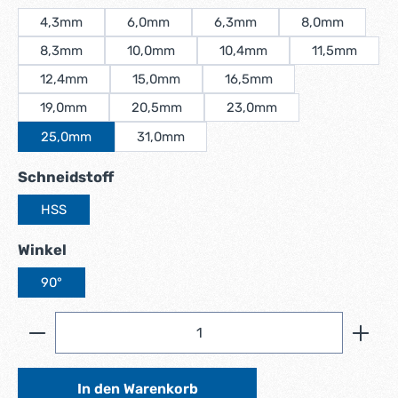
4,3mm
6,0mm
6,3mm
8,0mm
8,3mm
10,0mm
10,4mm
11,5mm
12,4mm
15,0mm
16,5mm
19,0mm
20,5mm
23,0mm
25,0mm
31,0mm
auswählen
Schneidstoff
HSS
auswählen
Winkel
90°
Produkt Anzahl: Gib den gewünschten Wert ein ode
In den Warenkorb