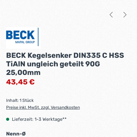
BECK Kegelsenker DIN335 C HSS
TiAlN ungleich geteilt 90G
25,00mm
Regulärer Preis:
43,45 €
Inhalt:
1 Stück
Preise inkl. MwSt. zzgl. Versandkosten
Lieferzeit: 1-3 Werktage**
auswählen
Nenn-Ø