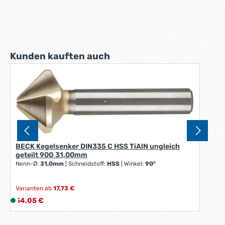
Produktgalerie überspringen
Kunden kauften auch
BECK Kegelsenker DIN335 C HSS TiAlN ungleich
geteilt 90G 31,00mm
Nenn-Ø:
31,0mm
|
Schneidstoff:
HSS
|
Winkel:
90°
Varianten ab
17,73 €
Regulärer Preis:
54,05 €
L
i
e