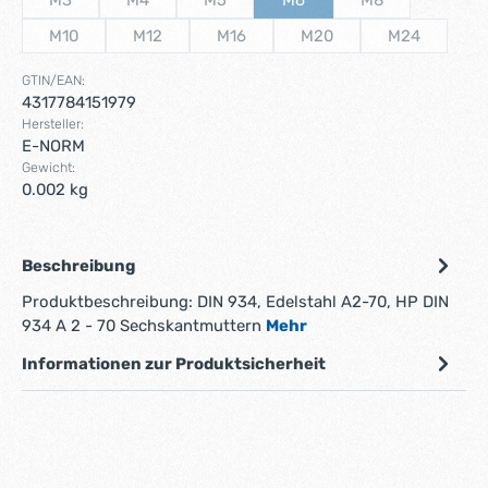
(Diese Option ist zurzeit nicht verfügbar.)
(Diese Option ist zurzeit nicht verfügbar.)
(Diese Option ist zurzeit nicht verfügbar.)
(Diese Option ist zurzeit nicht
(Diese Option ist 
M10
M12
M16
M20
M24
(Diese Option ist zurzeit nicht verfügbar.)
(Diese Option ist zurzeit nicht verfügbar.)
(Diese Option ist zurzeit nicht verfügbar
(Diese Option ist zurzeit n
(Diese Option
GTIN/EAN:
4317784151979
Hersteller:
E-NORM
Gewicht:
0.002 kg
Beschreibung
Produktbeschreibung: DIN 934, Edelstahl A2-70, HP DIN
934 A 2 - 70 Sechskantmuttern
Mehr
Informationen zur Produktsicherheit