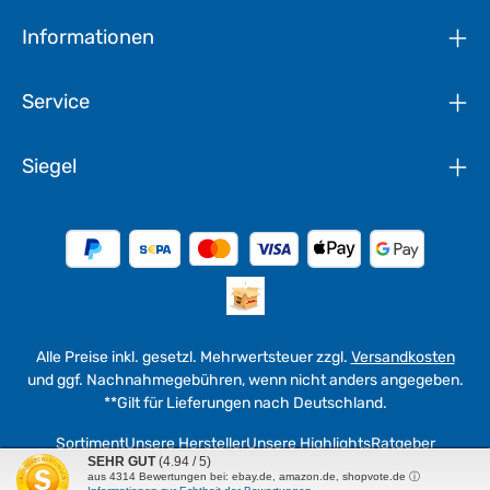
Informationen
Service
Siegel
Alle Preise inkl. gesetzl. Mehrwertsteuer zzgl.
Versandkosten
und ggf. Nachnahmegebühren, wenn nicht anders angegeben.
**Gilt für Lieferungen nach Deutschland.
Sortiment
Unsere Hersteller
Unsere Highlights
Ratgeber
SEHR GUT
(4.94 / 5)
aus
4314
Bewertungen bei: ebay.de, amazon.de, shopvote.de ⓘ
© 2026 werkzeuge4u - with
by
WEMAG in Fulda