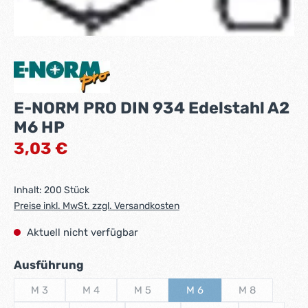
E-NORM PRO DIN 934 Edelstahl A2
M6 HP
Regulärer Preis:
3,03 €
Inhalt:
200 Stück
Preise inkl. MwSt. zzgl. Versandkosten
Aktuell nicht verfügbar
auswählen
Ausführung
M 3
M 4
M 5
M 6
M 8
(Diese Option ist zurzeit nicht verfügbar.)
(Diese Option ist zurzeit nicht verfügbar.)
(Diese Option ist zurzeit nicht verfügbar.
(Diese Option ist zurzeit nic
(Diese Option i