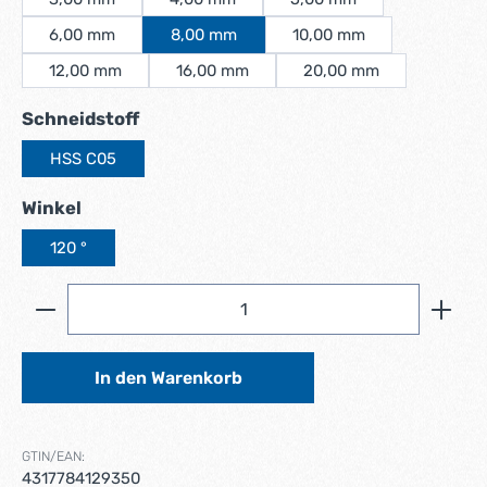
6,00 mm
8,00 mm
10,00 mm
12,00 mm
16,00 mm
20,00 mm
auswählen
Schneidstoff
HSS C05
auswählen
Winkel
120 °
Produkt Anzahl: Gib den gewünschten Wert ein ode
In den Warenkorb
GTIN/EAN:
4317784129350