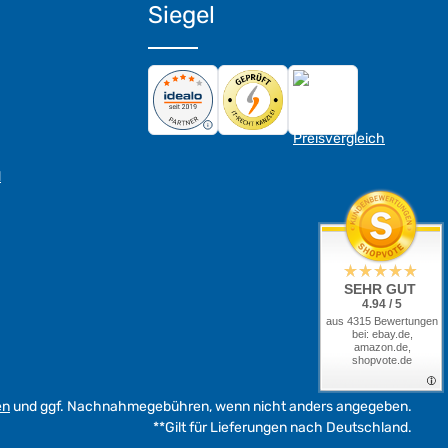
Siegel
d
SEHR GUT
4.94 / 5
aus 4315 Bewertungen
bei: ebay.de,
amazon.de,
shopvote.de
en
und ggf. Nachnahmegebühren, wenn nicht anders angegeben.
**Gilt für Lieferungen nach Deutschland.