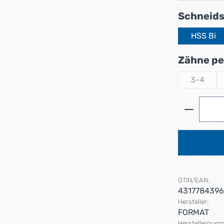
Schneids
HSS Bi
Zähne per
3-4
(Diese Op
Produkt 
GTIN/EAN:
431778439
Hersteller:
FORMAT
Herstellernum