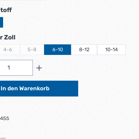
auswählen
toff
auswählen
 Zoll
4-6
5-8
6-10
8-12
10-14
tion ist zurzeit nicht verfügbar.)
(Diese Option ist zurzeit nicht verfügbar.)
(Diese Option ist zurzeit nicht verfügbar.)
Anzahl: Gib den gewünschten Wert ein od
In den Warenkorb
6455
mer: