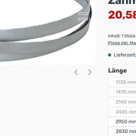
Zähn
Regulärer Pr
20,5
Inhalt:
1 Stück
Preise inkl. M
Lieferzeit
au
Länge
1138 mm
(Dies
1470 mm
(Dies
2140 m
(Dies
2465 m
(Dies
2950 m
3830 m