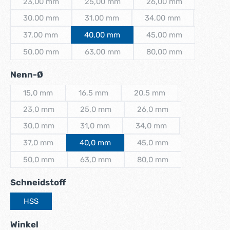
23,00 mm
25,00 mm
26,00 mm
(Diese Option ist zurzeit nicht verfügbar.)
(Diese Option ist zurzeit nicht verfügbar.)
(Diese Option ist zurz
30,00 mm
31,00 mm
34,00 mm
(Diese Option ist zurzeit nicht verfügbar.)
(Diese Option ist zurzeit nicht verfügbar.)
(Diese Option ist zurze
37,00 mm
40,00 mm
45,00 mm
(Diese Option ist zurzeit nicht verfügbar.)
(Diese Option ist zurz
50,00 mm
63,00 mm
80,00 mm
(Diese Option ist zurzeit nicht verfügbar.)
(Diese Option ist zurzeit nicht verfügbar.)
(Diese Option ist zurz
auswählen
Nenn-Ø
15,0 mm
16,5 mm
20,5 mm
(Diese Option ist zurzeit nicht verfügbar.)
(Diese Option ist zurzeit nicht verfügbar.)
(Diese Option ist zurzeit n
23,0 mm
25,0 mm
26,0 mm
(Diese Option ist zurzeit nicht verfügbar.)
(Diese Option ist zurzeit nicht verfügbar.)
(Diese Option ist zurzeit 
30,0 mm
31,0 mm
34,0 mm
(Diese Option ist zurzeit nicht verfügbar.)
(Diese Option ist zurzeit nicht verfügbar.)
(Diese Option ist zurzeit n
37,0 mm
40,0 mm
45,0 mm
(Diese Option ist zurzeit nicht verfügbar.)
(Diese Option ist zurzeit 
50,0 mm
63,0 mm
80,0 mm
(Diese Option ist zurzeit nicht verfügbar.)
(Diese Option ist zurzeit nicht verfügbar.)
(Diese Option ist zurzeit 
auswählen
Schneidstoff
HSS
auswählen
Winkel