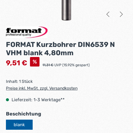
FORMAT Kurzbohrer DIN6539 N
VHM blank 4,80mm
Verkaufspreis:
%
9,51 €
Regulärer Preis:
11,31 €
UVP (15.92% gespart)
Inhalt:
1 Stück
Preise inkl. MwSt. zzgl. Versandkosten
Lieferzeit: 1-3 Werktage**
auswählen
Beschichtung
blank