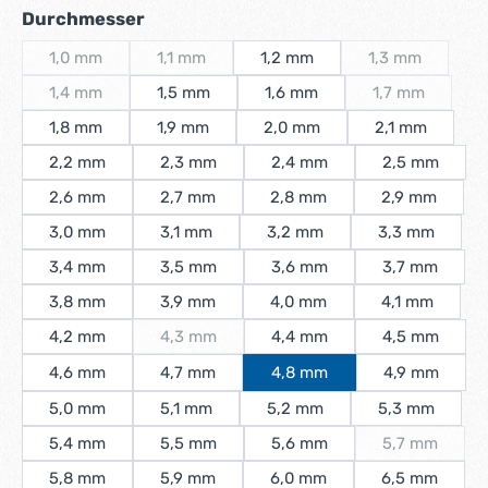
auswählen
Durchmesser
1,0 mm
1,1 mm
1,2 mm
1,3 mm
(Diese Option ist zurzeit nicht verfügbar.)
(Diese Option ist zurzeit nicht verfügbar.)
(Diese Option i
1,4 mm
1,5 mm
1,6 mm
1,7 mm
(Diese Option ist zurzeit nicht verfügbar.)
(Diese Option 
1,8 mm
1,9 mm
2,0 mm
2,1 mm
2,2 mm
2,3 mm
2,4 mm
2,5 mm
2,6 mm
2,7 mm
2,8 mm
2,9 mm
3,0 mm
3,1 mm
3,2 mm
3,3 mm
3,4 mm
3,5 mm
3,6 mm
3,7 mm
3,8 mm
3,9 mm
4,0 mm
4,1 mm
4,2 mm
4,3 mm
4,4 mm
4,5 mm
(Diese Option ist zurzeit nicht verfügbar.)
4,6 mm
4,7 mm
4,8 mm
4,9 mm
5,0 mm
5,1 mm
5,2 mm
5,3 mm
5,4 mm
5,5 mm
5,6 mm
5,7 mm
(Diese Optio
5,8 mm
5,9 mm
6,0 mm
6,5 mm