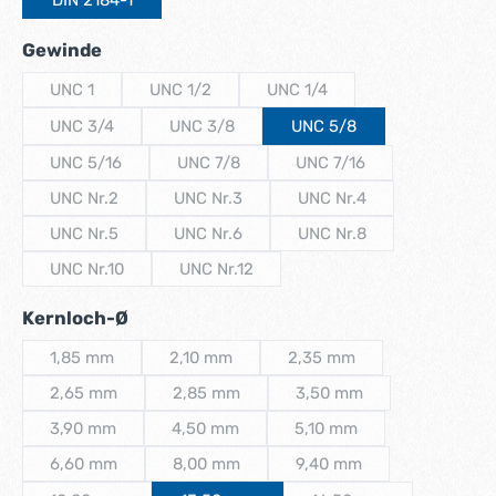
DIN 2184-1
auswählen
Gewinde
UNC 1
UNC 1/2
UNC 1/4
(Diese Option ist zurzeit nicht verfügbar.)
(Diese Option ist zurzeit nicht verfügbar.)
(Diese Option ist zurzeit nicht
UNC 3/4
UNC 3/8
UNC 5/8
(Diese Option ist zurzeit nicht verfügbar.)
(Diese Option ist zurzeit nicht verfügbar.)
UNC 5/16
UNC 7/8
UNC 7/16
(Diese Option ist zurzeit nicht verfügbar.)
(Diese Option ist zurzeit nicht verfügbar.)
(Diese Option ist zurzeit 
UNC Nr.2
UNC Nr.3
UNC Nr.4
(Diese Option ist zurzeit nicht verfügbar.)
(Diese Option ist zurzeit nicht verfügbar.)
(Diese Option ist zurzeit 
UNC Nr.5
UNC Nr.6
UNC Nr.8
(Diese Option ist zurzeit nicht verfügbar.)
(Diese Option ist zurzeit nicht verfügbar.)
(Diese Option ist zurzeit 
UNC Nr.10
UNC Nr.12
(Diese Option ist zurzeit nicht verfügbar.)
(Diese Option ist zurzeit nicht verfügbar.)
auswählen
Kernloch-Ø
1,85 mm
2,10 mm
2,35 mm
(Diese Option ist zurzeit nicht verfügbar.)
(Diese Option ist zurzeit nicht verfügbar.)
(Diese Option ist zurzeit n
2,65 mm
2,85 mm
3,50 mm
(Diese Option ist zurzeit nicht verfügbar.)
(Diese Option ist zurzeit nicht verfügbar.)
(Diese Option ist zurzeit 
3,90 mm
4,50 mm
5,10 mm
(Diese Option ist zurzeit nicht verfügbar.)
(Diese Option ist zurzeit nicht verfügbar.)
(Diese Option ist zurzeit n
6,60 mm
8,00 mm
9,40 mm
(Diese Option ist zurzeit nicht verfügbar.)
(Diese Option ist zurzeit nicht verfügbar.)
(Diese Option ist zurzeit 