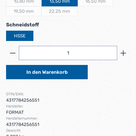
10,80 mm
13,50 mm
16,50 mm
(Diese Option ist zurzeit nicht verfügbar.)
(Diese Option ist zurze
19,50 mm
22,25 mm
(Diese Option ist zurzeit nicht verfügbar.)
(Diese Option ist zurzeit nicht verfügbar.)
auswählen
Schneidstoff
HSSE
Produkt Anzahl: Gib den gewünschten Wert ein ode
In den Warenkorb
GTIN/EAN:
4317784256551
Hersteller:
FORMAT
Herstellernummer:
4317784256551
Gewicht: