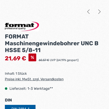
FORMAT
Maschinengewindebohrer UNC B
HSSE 5/8-11
Verkaufspreis:
%
21,69 €
Regulärer Preis:
60,57 €
UVP (64.19% gespart)
Inhalt:
1 Stück
Preise inkl. MwSt. zzgl. Versandkosten
Lieferzeit: 1-3 Werktage**
auswählen
DIN