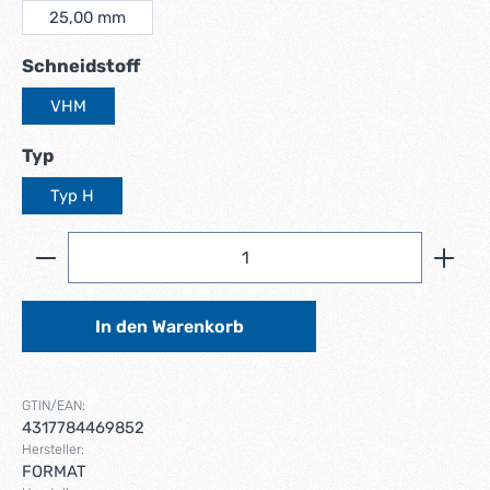
25,00 mm
auswählen
Schneidstoff
VHM
auswählen
Typ
Typ H
Produkt Anzahl: Gib den gewünschten Wert ein ode
In den Warenkorb
GTIN/EAN:
4317784469852
Hersteller:
FORMAT