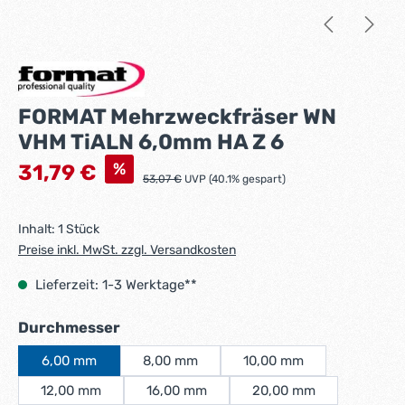
FORMAT Mehrzweckfräser WN
VHM TiALN 6,0mm HA Z 6
Verkaufspreis:
%
31,79 €
Regulärer Preis:
53,07 €
UVP (40.1% gespart)
Inhalt:
1 Stück
Preise inkl. MwSt. zzgl. Versandkosten
Lieferzeit: 1-3 Werktage**
auswählen
Durchmesser
6,00 mm
8,00 mm
10,00 mm
12,00 mm
16,00 mm
20,00 mm