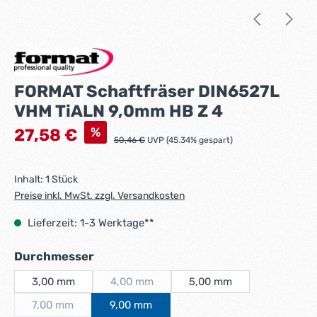
FORMAT Schaftfräser DIN6527L
VHM TiALN 9,0mm HB Z 4
Verkaufspreis:
%
27,58 €
Regulärer Preis:
50,46 €
UVP (45.34% gespart)
Inhalt:
1 Stück
Preise inkl. MwSt. zzgl. Versandkosten
Lieferzeit: 1-3 Werktage**
auswählen
Durchmesser
3,00 mm
4,00 mm
5,00 mm
(Diese Option ist zurzeit nicht verfügbar.)
7,00 mm
9,00 mm
(Diese Option ist zurzeit nicht verfügbar.)