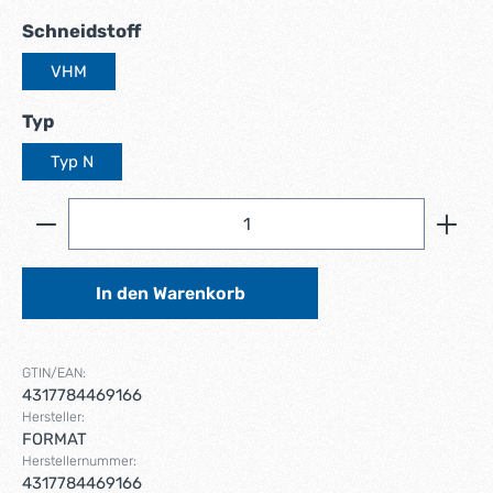
auswählen
Schneidstoff
VHM
auswählen
Typ
Typ N
Produkt Anzahl: Gib den gewünschten Wert ein ode
In den Warenkorb
GTIN/EAN:
4317784469166
Hersteller:
FORMAT
Herstellernummer:
4317784469166