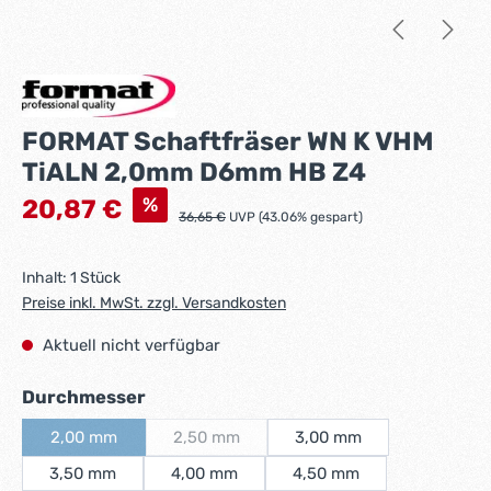
FORMAT Schaftfräser WN K VHM
TiALN 2,0mm D6mm HB Z4
Verkaufspreis:
%
20,87 €
Regulärer Preis:
36,65 €
UVP (43.06% gespart)
Inhalt:
1 Stück
Preise inkl. MwSt. zzgl. Versandkosten
Aktuell nicht verfügbar
auswählen
Durchmesser
2,00 mm
2,50 mm
3,00 mm
(Diese Option ist zurzeit nicht verfügbar.)
(Diese Option ist zurzeit nicht verfügbar.)
3,50 mm
4,00 mm
4,50 mm