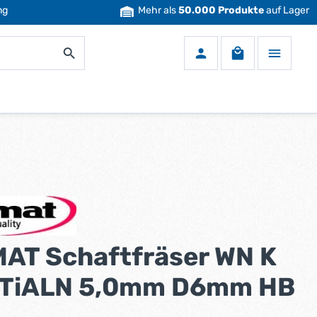
ng
Mehr als
50.000 Produkte
auf Lager
Warenkorb enth
AT Schaftfräser WN K
TiALN 5,0mm D6mm HB