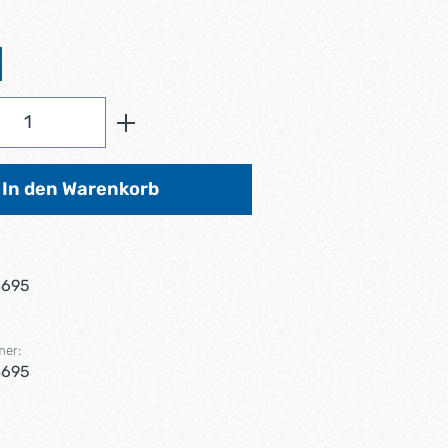
ählen
Anzahl: Gib den gewünschten Wert ein od
In den Warenkorb
8695
mer:
8695