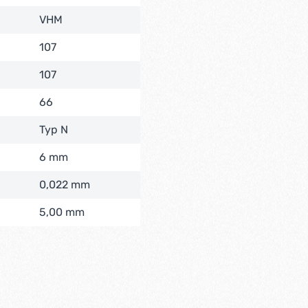
VHM
107
107
66
Typ N
6 mm
0,022 mm
5,00 mm