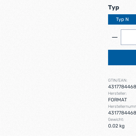
ausw
Typ
Typ N
Produkt 
GTIN/EAN:
431778446
Hersteller:
FORMAT
Herstellernum
431778446
Gewicht:
0.02 kg