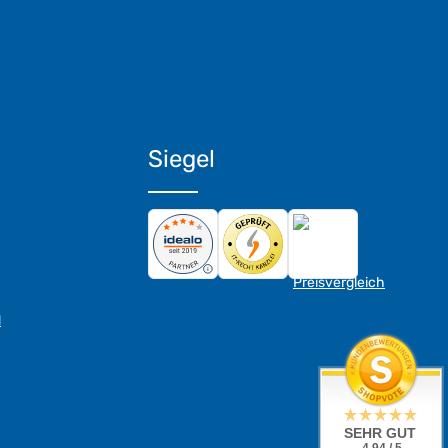
Siegel
d
SEHR GUT