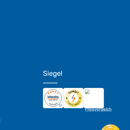
Siegel
d