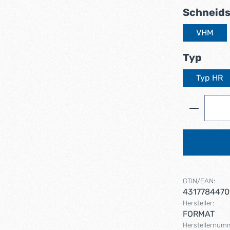
Schneids
VHM
ausw
Typ
Typ HR
Produkt 
GTIN/EAN:
4317784470
Hersteller:
FORMAT
Herstellernum