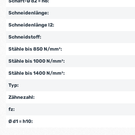
Schaft-Ø d2 = h6:
Schneidenlänge:
Schneidenlänge l2:
Schneidstoff:
Stähle bis 850 N/mm²:
Stähle bis 1000 N/mm²:
Stähle bis 1400 N/mm²:
Typ:
Zähnezahl:
fz:
Ø d1 = h10: