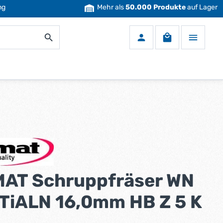
ng
Mehr als
50.000 Produkte
auf Lager
Warenkorb enth
AT Schruppfräser WN
TiALN 16,0mm HB Z 5 K