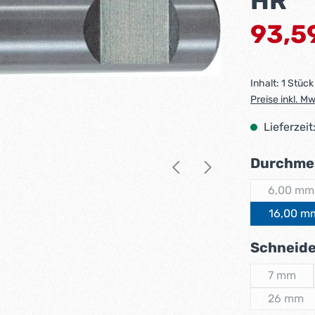
HR
Verkaufsprei
93,5
Inhalt:
1 Stück
Preise inkl. M
Lieferzeit
Durchme
6,00 mm
(Dies
16,00 m
Schneid
7 mm
(Diese O
26 mm
(Diese 