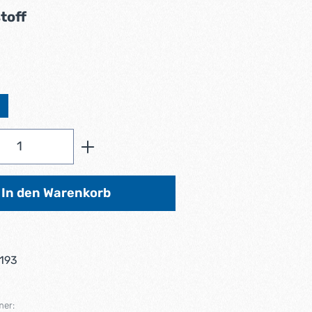
auswählen
toff
ählen
Anzahl: Gib den gewünschten Wert ein od
In den Warenkorb
193
mer: