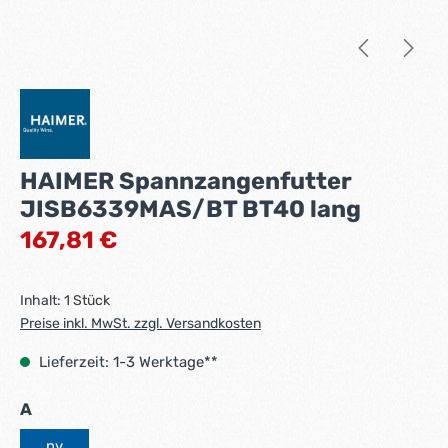
HAIMER Spannzangenfutter
JISB6339MAS/BT BT40 lang
Regulärer Preis:
167,81 €
Inhalt:
1 Stück
Preise inkl. MwSt. zzgl. Versandkosten
Lieferzeit: 1-3 Werktage**
auswählen
A
nv