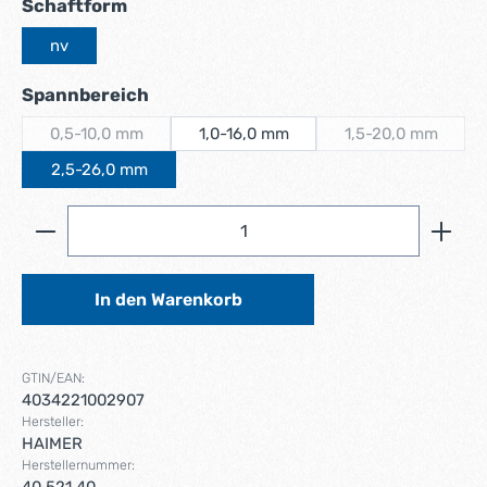
auswählen
Schaftform
nv
auswählen
Spannbereich
0,5-10,0 mm
1,0-16,0 mm
1,5-20,0 mm
(Diese Option ist zurzeit nicht verfügbar.)
(Diese Option i
2,5-26,0 mm
Produkt Anzahl: Gib den gewünschten Wert ein ode
In den Warenkorb
GTIN/EAN:
4034221002907
Hersteller:
HAIMER
Herstellernummer: