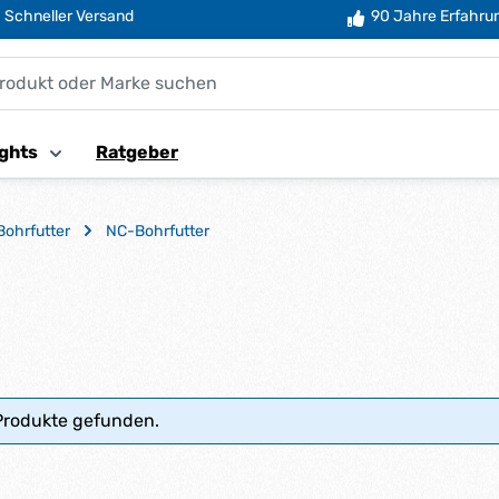
Schneller Versand
90 Jahre Erfahru
ghts
Ratgeber
Bohrfutter
NC-Bohrfutter
Produkte gefunden.