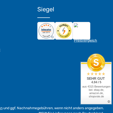
Siegel
d
SEHR GUT
4.94 / 5
aus 4315 Bewertungen
bei: ebay.de,
amazon.de,
shopvote.de
en
und ggf. Nachnahmegebühren, wenn nicht anders angegeben.