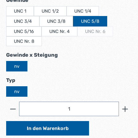
Gewinde
UNC 1
UNC 1/2
UNC 1/4
UNC 3/4
UNC 3/8
UNC 5/8
UNC 5/16
UNC Nr. 4
UNC Nr. 6
(Diese Option ist zurzei
UNC Nr. 8
auswählen
Gewinde x Steigung
nv
auswählen
Typ
nv
Produkt Anzahl: Gib den gewünschten Wert ein ode
In den Warenkorb