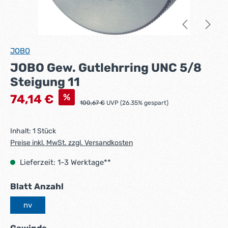
JOBO
JOBO Gew. Gutlehrring UNC 5/8
Steigung 11
Verkaufspreis:
%
74,14 €
Regulärer Preis:
100,67 €
UVP (26.35% gespart)
Inhalt:
1 Stück
Preise inkl. MwSt. zzgl. Versandkosten
Lieferzeit: 1-3 Werktage**
auswählen
Blatt Anzahl
nv
auswählen