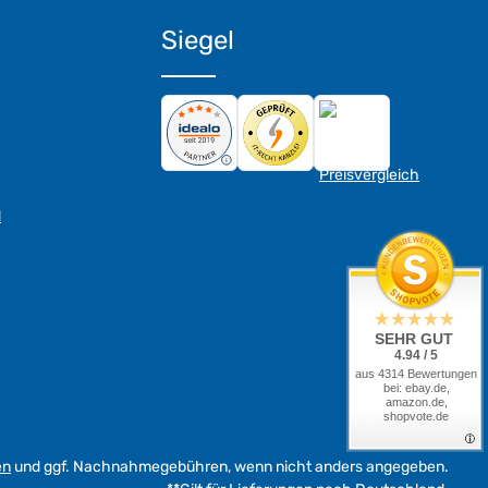
Siegel
d
SEHR GUT
4.94 / 5
aus 4314 Bewertungen
bei: ebay.de,
amazon.de,
shopvote.de
en
und ggf. Nachnahmegebühren, wenn nicht anders angegeben.