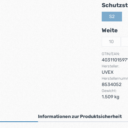
Schutzst
S2
(Diese Op
au
Weite
10
(Diese Op
GTIN/EAN:
4031101597
Hersteller:
UVEX
Herstellernum
8534052
Gewicht:
1.509 kg
Informationen zur Produktsicherheit