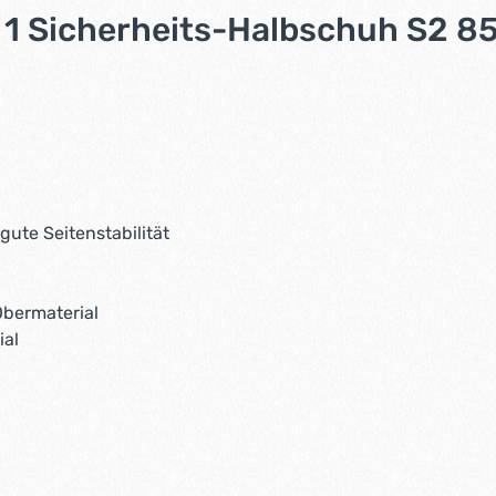
1 Sicherheits-Halbschuh S2 853
ute Seitenstabilität
Obermaterial
ial