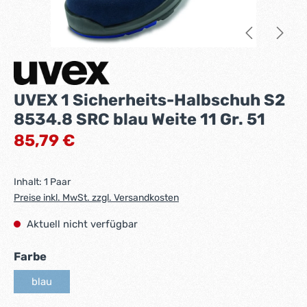
UVEX 1 Sicherheits-Halbschuh S2
8534.8 SRC blau Weite 11 Gr. 51
Regulärer Preis:
85,79 €
Inhalt:
1 Paar
Preise inkl. MwSt. zzgl. Versandkosten
Aktuell nicht verfügbar
auswählen
Farbe
blau
(Diese Option ist zurzeit nicht verfügbar.)