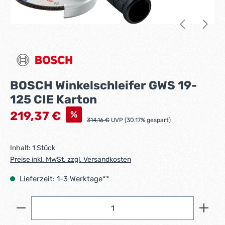
BOSCH Winkelschleifer GWS 19-
125 CIE Karton
Verkaufspreis:
%
219,37 €
Regulärer Preis:
314,16 €
UVP (30.17% gespart)
Inhalt:
1 Stück
Preise inkl. MwSt. zzgl. Versandkosten
Lieferzeit: 1-3 Werktage**
Produkt Anzahl: Gib den gewünschten Wert ein ode