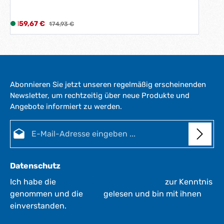
Verkaufspreis:
159,67 €
L
Regulärer Preis:
174,93 €
i
e
f
e
r
Abonnieren Sie jetzt unseren regelmäßig erscheinenden
z
Newsletter, um rechtzeitig über neue Produkte und
e
Angebote informiert zu werden.
i
t
E-Mail-Adresse*
:
1
-
3
Datenschutz
W
e
Ich habe die
Datenschutzbestimmungen
zur Kenntnis
r
genommen und die
AGB
gelesen und bin mit ihnen
k
einverstanden.
t
a