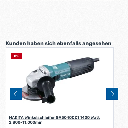
Produktgalerie überspringen
Kunden haben sich ebenfalls angesehen
8
%
MAKITA Winkelschleifer GA5040CZ1 1400 Watt
2.800-11.000min